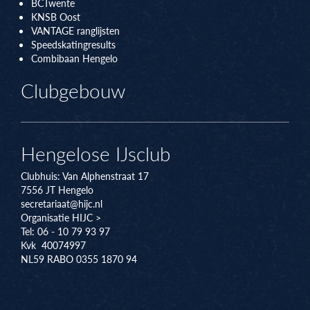
BCTwente
KNSB Oos
t
VANTAGE ranglijsten
Speedskatingresults
Combibaan Hengelo
Clubgebouw
Hengelose IJsclub
Clubhuis:
Van Alphenstraat 17
7556 JT
Hengelo
secretariaat@hijc.nl
Organisatie HIJC >
Tel: 06 - 10 79 93 97
Kvk 40074997
NL59 RABO 0355 1870 94