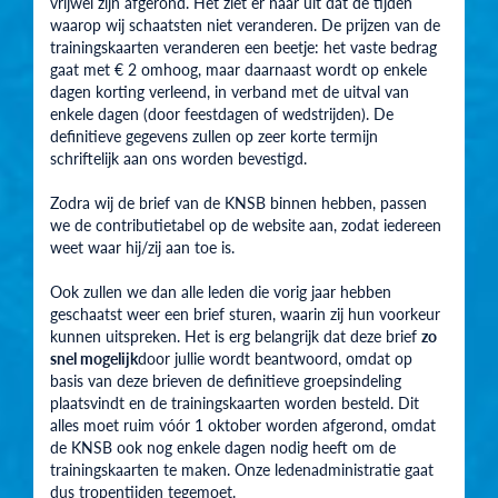
vrijwel zijn afgerond. Het ziet er naar uit dat de tijden
waarop wij schaatsten niet veranderen. De prijzen van de
trainingskaarten veranderen een beetje: het vaste bedrag
gaat met € 2 omhoog, maar daarnaast wordt op enkele
dagen korting verleend, in verband met de uitval van
enkele dagen (door feestdagen of wedstrijden). De
definitieve gegevens zullen op zeer korte termijn
schriftelijk aan ons worden bevestigd.
Zodra wij de brief van de KNSB binnen hebben, passen
we de contributietabel op de website aan, zodat iedereen
weet waar hij/zij aan toe is.
Ook zullen we dan alle leden die vorig jaar hebben
geschaatst weer een brief sturen, waarin zij hun voorkeur
kunnen uitspreken. Het is erg belangrijk dat deze brief
zo
snel mogelijk
door jullie wordt beantwoord, omdat op
basis van deze brieven de definitieve groepsindeling
plaatsvindt en de trainingskaarten worden besteld. Dit
alles moet ruim vóór 1 oktober worden afgerond, omdat
de KNSB ook nog enkele dagen nodig heeft om de
trainingskaarten te maken. Onze ledenadministratie gaat
dus tropentijden tegemoet.