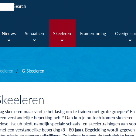
Search
Nieuws
Schaatsen
Skeeleren
Framerunning
Overige sp
eeleren
G-Skeeleren
keeleren
aag skeeleren maar vind je het lastig om te trainen met grote groepen? En
een verstandelijke beperking hebt? Dan kun je nu toch komen skeeleren.
ose IJsclub biedt namelijk speciale schaats- en skeelertrainingen aan voo
met een verstandelijke beperking (8 - 80 jaar). Begeleiding wordt gegeven
housiaste en ervaren vrijwilligers. Ze helpen je graag de techniek te leren