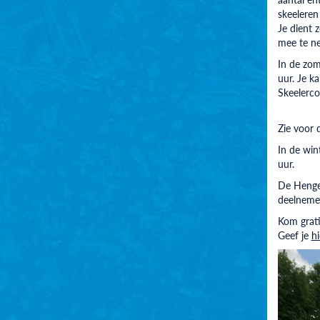
skeeleren
Je dient 
mee te n
In de zom
uur. Je k
Skeelerco
Zie voor 
In de wi
uur.
De Hengel
deelnemer
Kom grati
Geef je
hi