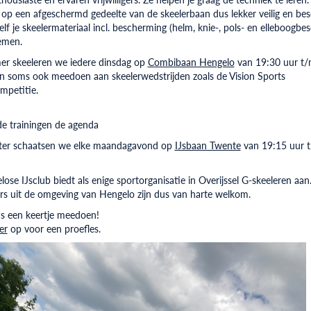
 op een afgeschermd gedeelte van de skeelerbaan dus lekker veilig en be
zelf je skeelermateriaal incl. bescherming (helm, knie-, pols- en elleboogbe
emen.
er skeeleren we iedere dinsdag op
Combibaan Hengelo
van 19:30 uur t/
an soms ook meedoen aan skeelerwedstrijden zoals de Vision Sports
mpetitie.
de trainingen de agenda
nter schaatsen we elke maandagavond op
IJsbaan Twente
van 19:15 uur 
ose IJsclub biedt als enige sportorganisatie in Overijssel G-skeeleren aan
s uit de omgeving van Hengelo zijn dus van harte welkom.
s een keertje meedoen!
er
op voor een proefles.