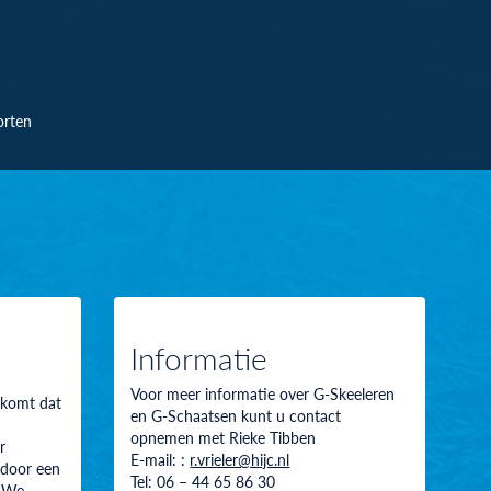
orten
Informatie
Voor meer informatie over G-Skeeleren
 komt dat
en G-Schaatsen kunt u contact
opnemen met Rieke Tibben
r
E-mail: :
r.vrieler@hijc.nl
 door een
Tel: 06 – 44 65 86 30
. We