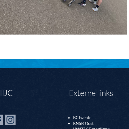
HIJC
Externe links
BCTwente
KNSB Oos
t