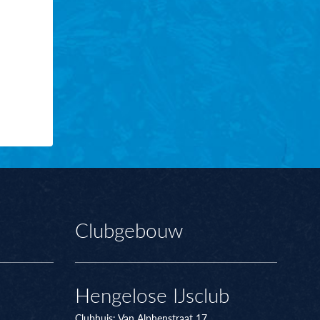
Clubgebouw
Hengelose IJsclub
Clubhuis:
Van Alphenstraat 17