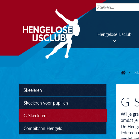
Hengelose IJsclub
Sk
Skeeleren
G-S
Skeeleren voor pupillen
Wil je gr
G-Skeeleren
omdat je 
De Hengel
Combibaan Hengelo
iedereen 
aantal ent