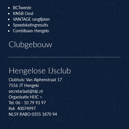
BCTwente
KNSB Oos
t
VANTAGE ranglijsten
Speedskatingresults
Combibaan Hengelo
Clubgebouw
Hengelose IJsclub
Clubhuis:
Van Alphenstraat 17
7556 JT
Hengelo
secretariaat@hijc.nl
Organisatie HIJC >
Tel: 06 - 10 79 93 97
Kvk 40074997
NL59 RABO 0355 1870 94