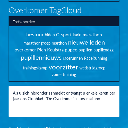
Overkomer TagCloud
Trefwoorden
bestuur
G-sport
marathon
bidon
karin
nieuwe leden
marathongroep
marthon
overkomer
Pien Keulstra
pupco
pupillen
pupillendag
pupillennieuws
racerunnen
RaceRunning
voorzitter
trainingskamp
wedstrijdgroep
zomertraining
Als u zich hieronder aanmeldt ontvangt u enkele keren per
jaar ons Clubblad "De Overkomer" in uw mailbox.