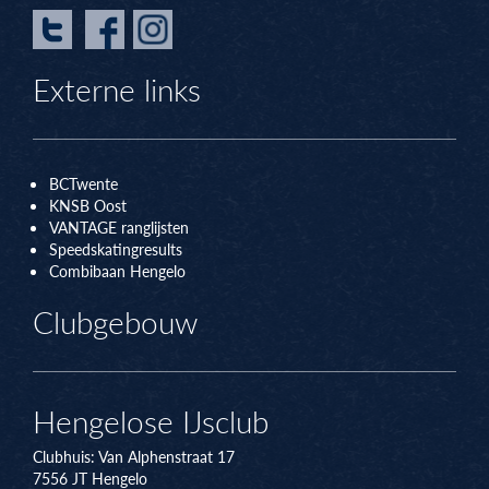
Externe links
BCTwente
KNSB Oos
t
VANTAGE ranglijsten
Speedskatingresults
Combibaan Hengelo
Clubgebouw
Hengelose IJsclub
Clubhuis:
Van Alphenstraat 17
7556 JT
Hengelo