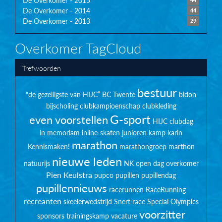
De Overkomer - 2015
De Overkomer - 2014
44
De Overkomer - 2013
29
Overkomer TagCloud
Trefwoorden
bestuur
“de gezelligste van HIJC”
BC Twente
bidon
bijscholing
clubkampioenschap
clubkleding
G-sport
even voorstellen
HIJC clubdag
in memoriam
inline-skaten
junioren
kamp
karin
marathon
Kennismaken!
marathongroep
marthon
nieuwe leden
natuurijs
NK
open dag
overkomer
Pien Keulstra
pupco
pupillen
pupillendag
pupillennieuws
racerunnen
RaceRunning
recreanten
skeelerwedstrijd
Snert race
Special Olympics
voorzitter
sponsors
trainingskamp
vacature