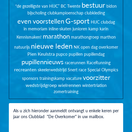
bestuur
“de gezelligste van HIJC”
BC Twente
bidon
bijscholing
clubkampioenschap
clubkleding
G-sport
even voorstellen
HIJC clubdag
in memoriam
inline-skaten
junioren
kamp
karin
marathon
Kennismaken!
marathongroep
marthon
nieuwe leden
natuurijs
NK
open dag
overkomer
Pien Keulstra
pupco
pupillen
pupillendag
pupillennieuws
racerunnen
RaceRunning
recreanten
skeelerwedstrijd
Snert race
Special Olympics
voorzitter
sponsors
trainingskamp
vacature
wedstrijdgroep
wielrennen
wintertriatlon
zomertraining
Als u zich hieronder aanmeldt ontvangt u enkele keren per
jaar ons Clubblad "De Overkomer" in uw mailbox.