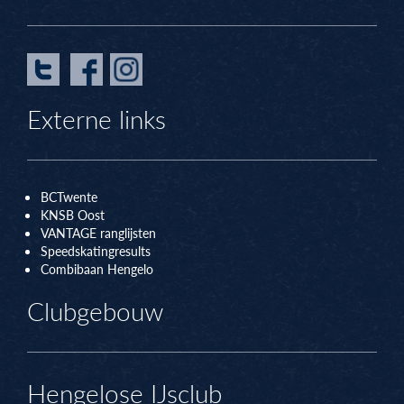
Externe links
BCTwente
KNSB Oos
t
VANTAGE ranglijsten
Speedskatingresults
Combibaan Hengelo
Clubgebouw
Hengelose IJsclub