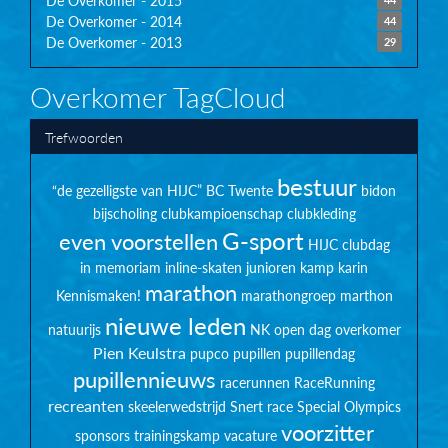
De Overkomer - 2015
De Overkomer - 2014
44
De Overkomer - 2013
29
Overkomer TagCloud
Trefwoorden
bestuur
“de gezelligste van HIJC”
BC Twente
bidon
bijscholing
clubkampioenschap
clubkleding
G-sport
even voorstellen
HIJC clubdag
in memoriam
inline-skaten
junioren
kamp
karin
marathon
Kennismaken!
marathongroep
marthon
nieuwe leden
natuurijs
NK
open dag
overkomer
Pien Keulstra
pupco
pupillen
pupillendag
pupillennieuws
racerunnen
RaceRunning
recreanten
skeelerwedstrijd
Snert race
Special Olympics
voorzitter
sponsors
trainingskamp
vacature