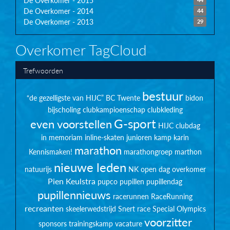
De Overkomer - 2015
De Overkomer - 2014
44
De Overkomer - 2013
29
Overkomer TagCloud
Trefwoorden
bestuur
“de gezelligste van HIJC”
BC Twente
bidon
bijscholing
clubkampioenschap
clubkleding
G-sport
even voorstellen
HIJC clubdag
in memoriam
inline-skaten
junioren
kamp
karin
marathon
Kennismaken!
marathongroep
marthon
nieuwe leden
natuurijs
NK
open dag
overkomer
Pien Keulstra
pupco
pupillen
pupillendag
pupillennieuws
racerunnen
RaceRunning
recreanten
skeelerwedstrijd
Snert race
Special Olympics
voorzitter
sponsors
trainingskamp
vacature