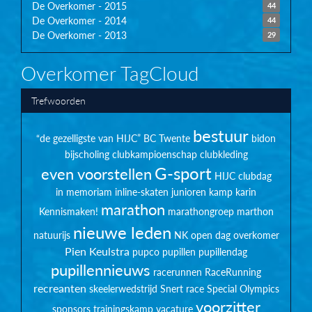
De Overkomer - 2015
44
De Overkomer - 2014
44
De Overkomer - 2013
29
Overkomer TagCloud
Trefwoorden
bestuur
“de gezelligste van HIJC”
BC Twente
bidon
bijscholing
clubkampioenschap
clubkleding
G-sport
even voorstellen
HIJC clubdag
in memoriam
inline-skaten
junioren
kamp
karin
marathon
Kennismaken!
marathongroep
marthon
nieuwe leden
natuurijs
NK
open dag
overkomer
Pien Keulstra
pupco
pupillen
pupillendag
pupillennieuws
racerunnen
RaceRunning
recreanten
skeelerwedstrijd
Snert race
Special Olympics
voorzitter
sponsors
trainingskamp
vacature