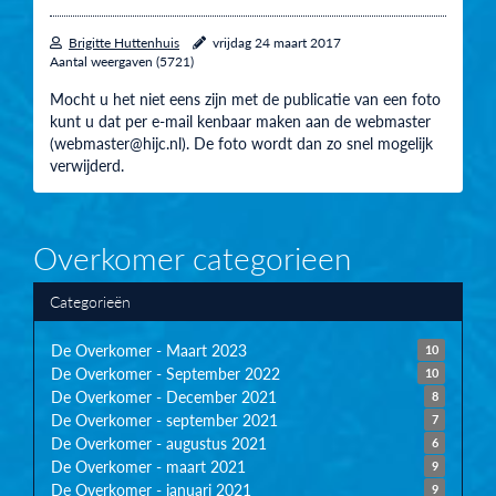
Brigitte Huttenhuis
vrijdag 24 maart 2017
Aantal weergaven (5721)
Mocht u het niet eens zijn met de publicatie van een foto
kunt u dat per e-mail kenbaar maken aan de webmaster
(webmaster@hijc.nl). De foto wordt dan zo snel mogelijk
verwijderd.
Overkomer categorieen
Categorieën
De Overkomer - Maart 2023
10
De Overkomer - September 2022
10
De Overkomer - December 2021
8
De Overkomer - september 2021
7
De Overkomer - augustus 2021
6
De Overkomer - maart 2021
9
De Overkomer - januari 2021
9