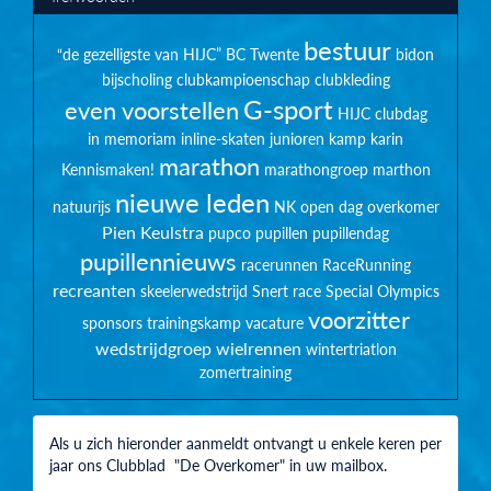
bestuur
“de gezelligste van HIJC”
BC Twente
bidon
bijscholing
clubkampioenschap
clubkleding
G-sport
even voorstellen
HIJC clubdag
in memoriam
inline-skaten
junioren
kamp
karin
marathon
Kennismaken!
marathongroep
marthon
nieuwe leden
natuurijs
NK
open dag
overkomer
Pien Keulstra
pupco
pupillen
pupillendag
pupillennieuws
racerunnen
RaceRunning
recreanten
skeelerwedstrijd
Snert race
Special Olympics
voorzitter
sponsors
trainingskamp
vacature
wedstrijdgroep
wielrennen
wintertriatlon
zomertraining
Als u zich hieronder aanmeldt ontvangt u enkele keren per
jaar ons Clubblad "De Overkomer" in uw mailbox.