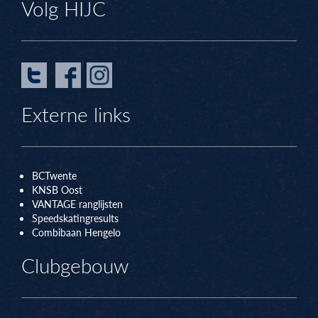
Volg HIJC
Externe links
BCTwente
KNSB Oos
t
VANTAGE ranglijsten
Speedskatingresults
Combibaan Hengelo
Clubgebouw