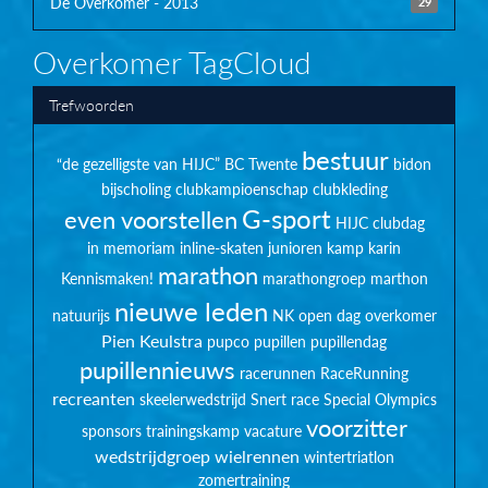
De Overkomer - 2013
29
Overkomer TagCloud
Trefwoorden
bestuur
“de gezelligste van HIJC”
BC Twente
bidon
bijscholing
clubkampioenschap
clubkleding
G-sport
even voorstellen
HIJC clubdag
in memoriam
inline-skaten
junioren
kamp
karin
marathon
Kennismaken!
marathongroep
marthon
nieuwe leden
natuurijs
NK
open dag
overkomer
Pien Keulstra
pupco
pupillen
pupillendag
pupillennieuws
racerunnen
RaceRunning
recreanten
skeelerwedstrijd
Snert race
Special Olympics
voorzitter
sponsors
trainingskamp
vacature
wedstrijdgroep
wielrennen
wintertriatlon
zomertraining