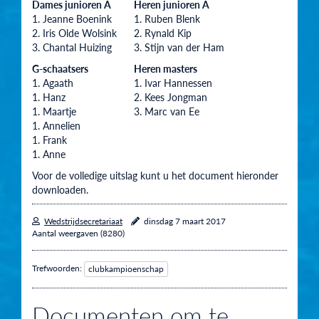
Dames junioren A
Heren junioren A
1. Jeanne Boenink
1. Ruben Blenk
2. Iris Olde Wolsink
2. Rynald Kip
3. Chantal Huizing
3. Stijn van der Ham
G-schaatsers
Heren masters
1. Agaath
1. Ivar Hannessen
1. Hanz
2. Kees Jongman
1. Maartje
3. Marc van Ee
1. Annelien
1. Frank
1. Anne
Voor de volledige uitslag kunt u het document hieronder
downloaden.
Wedstrijdsecretariaat
dinsdag 7 maart 2017
Aantal weergaven (8280)
Trefwoorden:
clubkampioenschap
Documenten om te