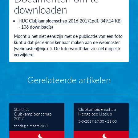
downloaden
HIJC Clubkampioenschap 2016-2017
(
.pdf,
349,14 KB
)
- 106 download(s)
Mocht u het niet eens zijn met de publicatie van een foto
kunt u dat per e-mail kenbaar maken aan de webmaster
(webmaster@hijc.nl). De foto wordt dan zo snel mogelijk
verwijderd.
Gerelateerde artikelen
Startlijst
Clubkampioenschap
Clubkampioenschap
Hengelose IJsclub
2017
5-3-2017 17:30 - 21:00
zondag 5 maart 2017