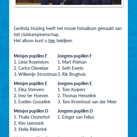
Gerlinda Huizing heeft het mooie fotoalbum gemaakt van
het clubkampioenschap.
Het album kunt u
hier
bekijken.
Meisjes pupillen F
Jongens pupillen F
1. Liese Rozendom
1. Mart Polman
2. Carice Dievelaar
2. Seth Everlo
3. Willemijn Strootman
3. Rik Brughuis
Meisjes pupillen E
Jongens pupillen E
1. Elisa Stenvers
1. Tom Kuipers
2. Inez ter Hoeven
2. Thomas Hesselink
3. Evelien Gosselink
3. Tom Kromhout van der Meer
Meisjes pupillen D
Jongens pupillen D
1. Thalia Oosterhof
1. Edsger van Felius
2. Kim Lemmink
3. Stella Rikkerink