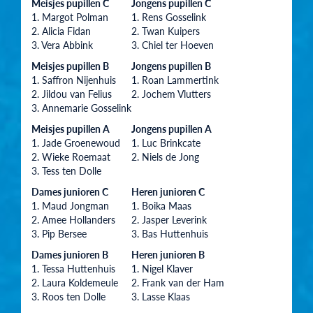
Meisjes pupillen C
Jongens pupillen C
1. Margot Polman
1. Rens Gosselink
2. Alicia Fidan
2. Twan Kuipers
3. Vera Abbink
3. Chiel ter Hoeven
Meisjes pupillen B
Jongens pupillen B
1. Saffron Nijenhuis
1. Roan Lammertink
2. Jildou van Felius
2. Jochem Vlutters
3. Annemarie Gosselink
Meisjes pupillen A
Jongens pupillen A
1. Jade Groenewoud
1. Luc Brinkcate
2. Wieke Roemaat
2. Niels de Jong
3. Tess ten Dolle
Dames junioren C
Heren junioren C
1. Maud Jongman
1. Boika Maas
2. Amee Hollanders
2. Jasper Leverink
3. Pip Bersee
3. Bas Huttenhuis
Dames junioren B
Heren junioren B
1. Tessa Huttenhuis
1. Nigel Klaver
2. Laura Koldemeule
2. Frank van der Ham
3. Roos ten Dolle
3. Lasse Klaas