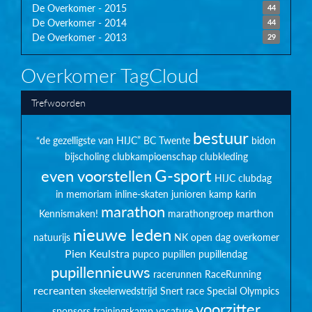
De Overkomer - 2015
44
De Overkomer - 2014
44
De Overkomer - 2013
29
Overkomer TagCloud
Trefwoorden
bestuur
“de gezelligste van HIJC”
BC Twente
bidon
bijscholing
clubkampioenschap
clubkleding
G-sport
even voorstellen
HIJC clubdag
in memoriam
inline-skaten
junioren
kamp
karin
marathon
Kennismaken!
marathongroep
marthon
nieuwe leden
natuurijs
NK
open dag
overkomer
Pien Keulstra
pupco
pupillen
pupillendag
pupillennieuws
racerunnen
RaceRunning
recreanten
skeelerwedstrijd
Snert race
Special Olympics
voorzitter
sponsors
trainingskamp
vacature