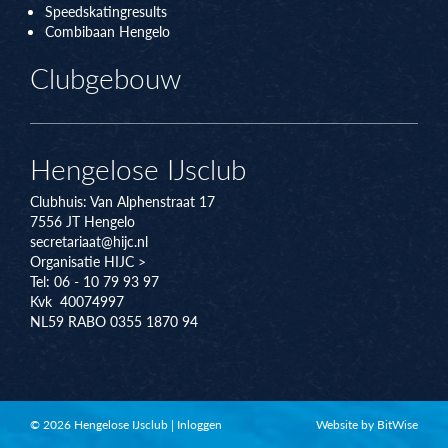
Speedskatingresults
Combibaan Hengelo
Clubgebouw
Hengelose IJsclub
Clubhuis:
Van Alphenstraat 17
7556 JT
Hengelo
secretariaat@hijc.nl
Organisatie HIJC >
Tel: 06 - 10 79 93 97
Kvk 40074997
NL59 RABO 0355 1870 94
© 2026 Hengelose IJsclub
|
Inloggen
Website by BitWise