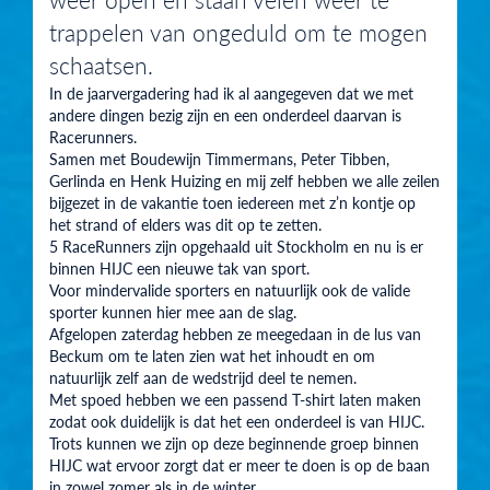
trappelen van ongeduld om te mogen
schaatsen.
In de jaarvergadering had ik al aangegeven dat we met
andere dingen bezig zijn en een onderdeel daarvan is
Racerunners.
Samen met Boudewijn Timmermans, Peter Tibben,
Gerlinda en Henk Huizing en mij zelf hebben we alle zeilen
bijgezet in de vakantie toen iedereen met z’n kontje op
het strand of elders was dit op te zetten.
5 RaceRunners zijn opgehaald uit Stockholm en nu is er
binnen HIJC een nieuwe tak van sport.
Voor mindervalide sporters en natuurlijk ook de valide
sporter kunnen hier mee aan de slag.
Afgelopen zaterdag hebben ze meegedaan in de lus van
Beckum om te laten zien wat het inhoudt en om
natuurlijk zelf aan de wedstrijd deel te nemen.
Met spoed hebben we een passend T-shirt laten maken
zodat ook duidelijk is dat het een onderdeel is van HIJC.
Trots kunnen we zijn op deze beginnende groep binnen
HIJC wat ervoor zorgt dat er meer te doen is op de baan
in zowel zomer als in de winter.