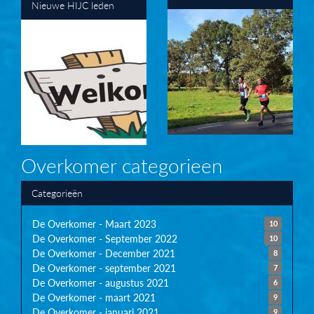
Nieuwe HIJC leden
Overkomer categorieen
Categorieën
De Overkomer - Maart 2023
10
De Overkomer - September 2022
10
De Overkomer - December 2021
8
De Overkomer - september 2021
7
De Overkomer - augustus 2021
6
De Overkomer - maart 2021
9
De Overkomer - januari 2021
9