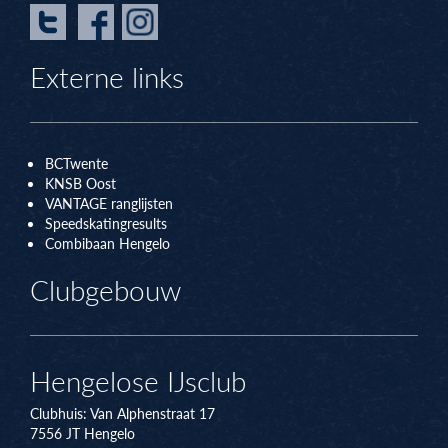
Externe links
BCTwente
KNSB Oos
t
VANTAGE ranglijsten
Speedskatingresults
Combibaan Hengelo
Clubgebouw
Hengelose IJsclub
Clubhuis:
Van Alphenstraat 17
7556 JT
Hengelo