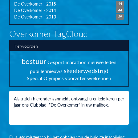
De Overkomer - 2015
44
De Overkomer - 2014
44
De Overkomer - 2013
29
Overkomer TagCloud
Trefwoorden
bestuur
G-sport
marathon
nieuwe leden
skeelerwedstrijd
pupillennieuws
Special Olympics
voorzitter
wielrennen
Als u zich hieronder aanmeldt ontvangt u enkele keren per
jaar ons Clubblad "De Overkomer" in uw mailbox.
Er is iets misgegaan bij het ophalen van de huidige inschijving.