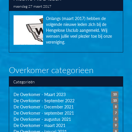
maandag 27 maart 2017
Onlangs (maart 2017) hebben de
volgende nieuwe leden zich bij de
Hengelose IJsclub aangemeld. Wij
wensen jullie veel plezier toe bij onze
vereniging.
Overkomer categorieen
Categorieën
De Overkomer - Maart 2023
10
De Overkomer - September 2022
10
De Overkomer - December 2021
8
De Overkomer - september 2021
7
De Overkomer - augustus 2021
6
De Overkomer - maart 2021
9
De Overkomer - januari 2021
9