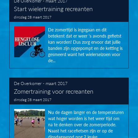
De Overkomer - maart 2017
Start wielertraining recreanten
dinsdag 28 maart 2017
De zomertijd is ingegaan en dit
betekent dat er weer ‘s avonds gefietst
kan worden! Dus zorg ervoor dat jullie
banden zijn opgepompt en de ketting is
gesmeerd want het wielerseizoen voor
de...
De Overkomer - maart 2017
Zomertraining voor recreanten
dinsdag 28 maart 2017
Nu de dagen langer en de temperaturen
wat hoger worden is het weer tijd om
na te denken over de zomerperiode.
Naast het racefietsen zijn er op de
dinsdagavond nog 2 leuke