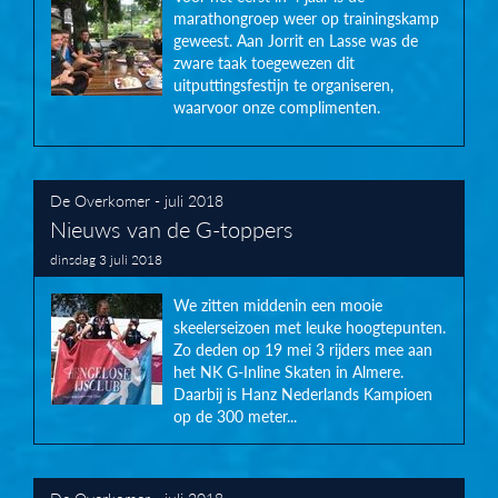
marathongroep weer op trainingskamp
geweest. Aan Jorrit en Lasse was de
zware taak toegewezen dit
uitputtingsfestijn te organiseren,
waarvoor onze complimenten.
De Overkomer - juli 2018
Nieuws van de G-toppers
dinsdag 3 juli 2018
We zitten middenin een mooie
skeelerseizoen met leuke hoogtepunten.
Zo deden op 19 mei 3 rijders mee aan
het NK G-Inline Skaten in Almere.
Daarbij is Hanz Nederlands Kampioen
op de 300 meter...
De Overkomer - juli 2018