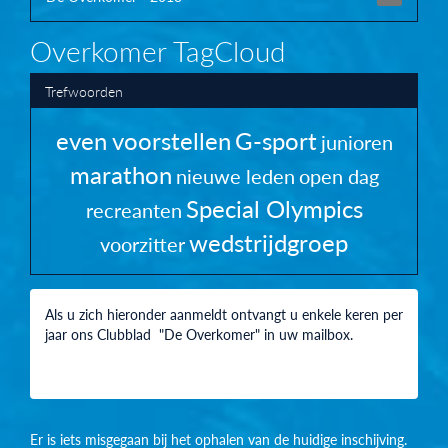
Overkomer TagCloud
Trefwoorden
even voorstellen
G-sport
junioren
marathon
nieuwe leden
open dag
Special Olympics
recreanten
wedstrijdgroep
voorzitter
Als u zich hieronder aanmeldt ontvangt u enkele keren per
jaar ons Clubblad "De Overkomer" in uw mailbox.
Er is iets misgegaan bij het ophalen van de huidige inschijving.