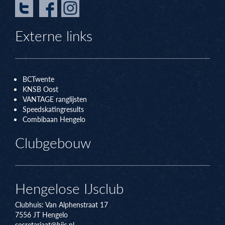
Externe links
BCTwente
KNSB Oos
t
VANTAGE ranglijsten
Speedskatingresults
Combibaan Hengelo
Clubgebouw
Hengelose IJsclub
Clubhuis:
Van Alphenstraat 17
7556 JT
Hengelo
secretariaat@hijc.nl