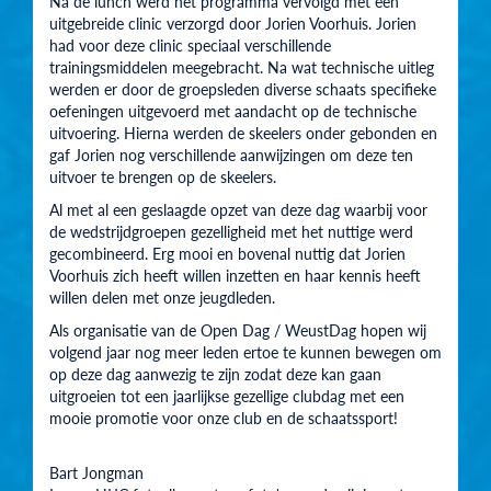
Na de lunch werd het programma vervolgd met een
uitgebreide clinic verzorgd door Jorien Voorhuis. Jorien
had voor deze clinic speciaal verschillende
trainingsmiddelen meegebracht. Na wat technische uitleg
werden er door de groepsleden diverse schaats specifieke
oefeningen uitgevoerd met aandacht op de technische
uitvoering. Hierna werden de skeelers onder gebonden en
gaf Jorien nog verschillende aanwijzingen om deze ten
uitvoer te brengen op de skeelers.
Al met al een geslaagde opzet van deze dag waarbij voor
de wedstrijdgroepen gezelligheid met het nuttige werd
gecombineerd. Erg mooi en bovenal nuttig dat Jorien
Voorhuis zich heeft willen inzetten en haar kennis heeft
willen delen met onze jeugdleden.
Als organisatie van de Open Dag / WeustDag hopen wij
volgend jaar nog meer leden ertoe te kunnen bewegen om
op deze dag aanwezig te zijn zodat deze kan gaan
uitgroeien tot een jaarlijkse gezellige clubdag met een
mooie promotie voor onze club en de schaatssport!
Bart Jongman