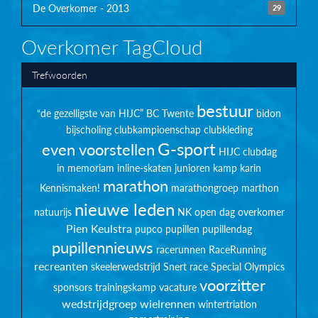
De Overkomer - 2013
29
Overkomer TagCloud
Trefwoorden
bestuur
“de gezelligste van HIJC”
BC Twente
bidon
bijscholing
clubkampioenschap
clubkleding
G-sport
even voorstellen
HIJC clubdag
in memoriam
inline-skaten
junioren
kamp
karin
marathon
Kennismaken!
marathongroep
marthon
nieuwe leden
natuurijs
NK
open dag
overkomer
Pien Keulstra
pupco
pupillen
pupillendag
pupillennieuws
racerunnen
RaceRunning
recreanten
skeelerwedstrijd
Snert race
Special Olympics
voorzitter
sponsors
trainingskamp
vacature
wedstrijdgroep
wielrennen
wintertriatlon