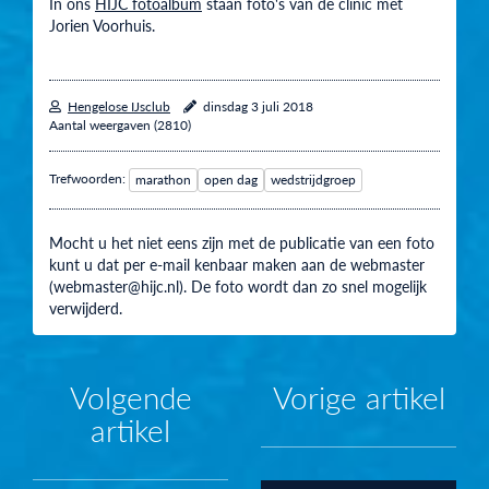
In ons
HIJC fotoalbum
staan foto's van de clinic met
Jorien Voorhuis.
Hengelose IJsclub
dinsdag 3 juli 2018
Aantal weergaven (2810)
Trefwoorden:
marathon
open dag
wedstrijdgroep
Mocht u het niet eens zijn met de publicatie van een foto
kunt u dat per e-mail kenbaar maken aan de webmaster
(webmaster@hijc.nl). De foto wordt dan zo snel mogelijk
verwijderd.
Volgende
Vorige artikel
artikel