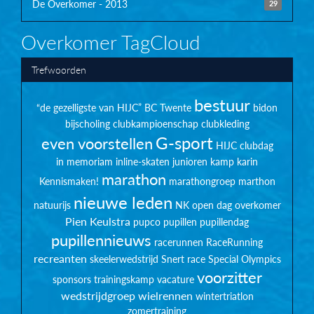
De Overkomer - 2013
29
Overkomer TagCloud
Trefwoorden
bestuur
“de gezelligste van HIJC”
BC Twente
bidon
bijscholing
clubkampioenschap
clubkleding
G-sport
even voorstellen
HIJC clubdag
in memoriam
inline-skaten
junioren
kamp
karin
marathon
Kennismaken!
marathongroep
marthon
nieuwe leden
natuurijs
NK
open dag
overkomer
Pien Keulstra
pupco
pupillen
pupillendag
pupillennieuws
racerunnen
RaceRunning
recreanten
skeelerwedstrijd
Snert race
Special Olympics
voorzitter
sponsors
trainingskamp
vacature
wedstrijdgroep
wielrennen
wintertriatlon
zomertraining