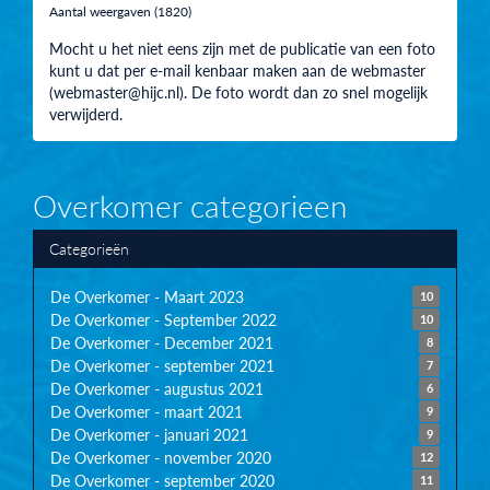
Aantal weergaven (1820)
Mocht u het niet eens zijn met de publicatie van een foto
kunt u dat per e-mail kenbaar maken aan de webmaster
(webmaster@hijc.nl). De foto wordt dan zo snel mogelijk
verwijderd.
Overkomer categorieen
Categorieën
De Overkomer - Maart 2023
10
De Overkomer - September 2022
10
De Overkomer - December 2021
8
De Overkomer - september 2021
7
De Overkomer - augustus 2021
6
De Overkomer - maart 2021
9
De Overkomer - januari 2021
9
De Overkomer - november 2020
12
De Overkomer - september 2020
11