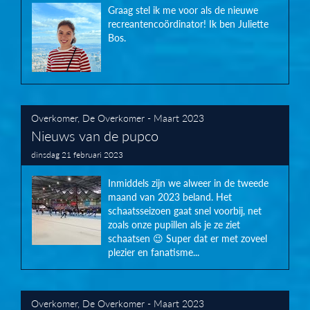
Graag stel ik me voor als de nieuwe
recreantencoördinator! Ik ben Juliette
Bos.
Overkomer
,
De Overkomer - Maart 2023
Nieuws van de pupco
dinsdag 21 februari 2023
Inmiddels zijn we alweer in de tweede
maand van 2023 beland. Het
schaatsseizoen gaat snel voorbij, net
zoals onze pupillen als je ze ziet
schaatsen 😉 Super dat er met zoveel
plezier en fanatisme...
Overkomer
,
De Overkomer - Maart 2023