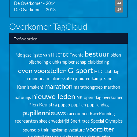
De Overkomer - 2014
44
De Overkomer - 2013
29
Overkomer TagCloud
Trefwoorden
bestuur
“de gezelligste van HIJC”
BC Twente
bidon
bijscholing
clubkampioenschap
clubkleding
G-sport
even voorstellen
HIJC clubdag
in memoriam
inline-skaten
junioren
kamp
karin
marathon
Kennismaken!
marathongroep
marthon
nieuwe leden
natuurijs
NK
open dag
overkomer
Pien Keulstra
pupco
pupillen
pupillendag
pupillennieuws
racerunnen
RaceRunning
recreanten
skeelerwedstrijd
Snert race
Special Olympics
voorzitter
sponsors
trainingskamp
vacature
wedstrijdgroep
wielrennen