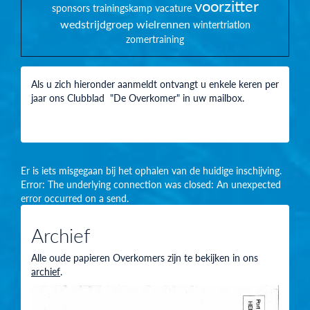
voorzitter
sponsors
trainingskamp
vacature
wedstrijdgroep
wielrennen
wintertriatlon
zomertraining
Als u zich hieronder aanmeldt ontvangt u enkele keren per
jaar ons Clubblad "De Overkomer" in uw mailbox.
Er is iets misgegaan bij het ophalen van de huidige inschijving.
Error: The underlying connection was closed: An unexpected
error occurred on a send.
Archief
Alle oude papieren Overkomers zijn te bekijken in ons
archief
.