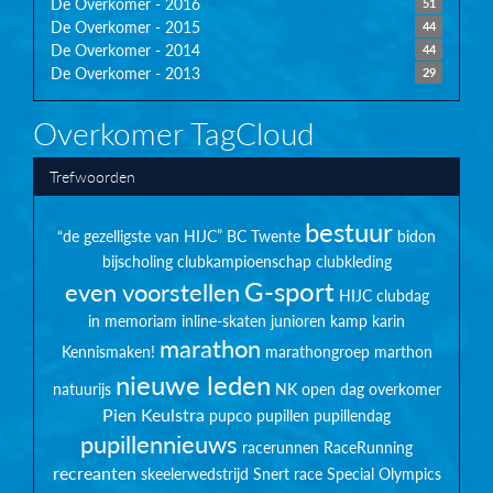
De Overkomer - 2016
51
De Overkomer - 2015
44
De Overkomer - 2014
44
De Overkomer - 2013
29
Overkomer TagCloud
Trefwoorden
bestuur
“de gezelligste van HIJC”
BC Twente
bidon
bijscholing
clubkampioenschap
clubkleding
G-sport
even voorstellen
HIJC clubdag
in memoriam
inline-skaten
junioren
kamp
karin
marathon
Kennismaken!
marathongroep
marthon
nieuwe leden
natuurijs
NK
open dag
overkomer
Pien Keulstra
pupco
pupillen
pupillendag
pupillennieuws
racerunnen
RaceRunning
recreanten
skeelerwedstrijd
Snert race
Special Olympics