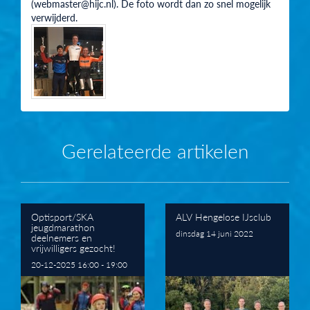
(webmaster@hijc.nl). De foto wordt dan zo snel mogelijk
verwijderd.
Gerelateerde artikelen
Optisport/SKA
ALV Hengelose IJsclub
jeugdmarathon
dinsdag 14 juni 2022
deelnemers en
vrijwilligers gezocht!
20-12-2025 16:00 - 19:00