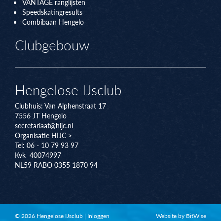
VANTAGE ranglijsten
Speedskatingresults
Combibaan Hengelo
Clubgebouw
Hengelose IJsclub
Clubhuis:
Van Alphenstraat 17
7556 JT
Hengelo
secretariaat@hijc.nl
Organisatie HIJC >
Tel: 06 - 10 79 93 97
Kvk 40074997
NL59 RABO 0355 1870 94
© 2026 Hengelose IJsclub
|
Inloggen
Website by BitWise