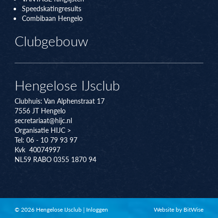
Speedskatingresults
Combibaan Hengelo
Clubgebouw
Hengelose IJsclub
Clubhuis:
Van Alphenstraat 17
7556 JT
Hengelo
secretariaat@hijc.nl
Organisatie HIJC >
Tel: 06 - 10 79 93 97
Kvk 40074997
NL59 RABO 0355 1870 94
© 2026 Hengelose IJsclub
|
Inloggen
Website by BitWise