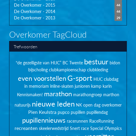
De Overkomer - 2015
44
De Overkomer - 2014
44
De Overkomer - 2013
29
Overkomer TagCloud
Trefwoorden
bestuur
“de gezelligste van HIJC”
BC Twente
bidon
bijscholing
clubkampioenschap
clubkleding
G-sport
even voorstellen
HIJC clubdag
in memoriam
inline-skaten
junioren
kamp
karin
marathon
Kennismaken!
marathongroep
marthon
nieuwe leden
natuurijs
NK
open dag
overkomer
Pien Keulstra
pupco
pupillen
pupillendag
pupillennieuws
racerunnen
RaceRunning
recreanten
skeelerwedstrijd
Snert race
Special Olympics