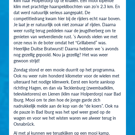
klim naar Holperdorp op te knallen. Een mooi lopende
klim met prachtige haarspeldbochten van zo’n 2.3 km. En
dat werd natuurlijk serieus aangepakt. De
competitiedrang kwam hier bij de rijders echt naar boven.
Je laat je er natuurlijk ook niet zomaar af rijden. Daarna
weer rustig terug peddelen naar de jeugdherberg om te
genieten van welverdiende rust. ’s Avonds vielen we met
onze neus in de boter omdat het “Grillabend” was.
Heerlijke Duitse Bratwurst! Daarna hebben we ’s avonds
nog gezellig gepoold. Nou ja gezellig? Het was weer
gewoon strijd!
Zondag stond er een mooie duurrit op het programma.
Ook nu weer ruim honderd kilometer voor de wielen met
uiteraard het nodige klimwerk. Eerst een korte aanloop
richting Hagen, en dan via Tecklenburg (zwembadklim,
televisietorens) en Lienen (klim naar Holperdorp) naar Bad
Iburg. Mooi om te zien hoe de jonge garde zich
nadrukkelijk melde aan de kop van de “de koers”. Ook na
de pauze in Bad Iburg was het spel weer goed op de
wagen en voor we het wisten waren we alweer terug in
Osnabrück.
Al met al kunnen we terugkijken op een mooi kamp.