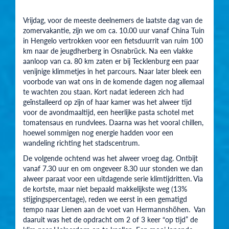
Vrijdag, voor de meeste deelnemers de laatste dag van de
zomervakantie, zijn we om ca. 10.00 uur vanaf China Tuin
in Hengelo vertrokken voor een fietsduurrit van ruim 100
km naar de jeugdherberg in Osnabrück. Na een vlakke
aanloop van ca. 80 km zaten er bij Tecklenburg een paar
venijnige klimmetjes in het parcours. Naar later bleek een
voorbode van wat ons in de komende dagen nog allemaal
te wachten zou staan. Kort nadat iedereen zich had
geïnstalleerd op zijn of haar kamer was het alweer tijd
voor de avondmaaltijd, een heerlijke pasta schotel met
tomatensaus en rundvlees. Daarna was het vooral chillen,
hoewel sommigen nog energie hadden voor een
wandeling richting het stadscentrum.
De volgende ochtend was het alweer vroeg dag. Ontbijt
vanaf 7.30 uur en om ongeveer 8.30 uur stonden we dan
alweer paraat voor een uitdagende serie klimtijdritten. Via
de kortste, maar niet bepaald makkelijkste weg (13%
stijgingspercentage), reden we eerst in een gematigd
tempo naar Lienen aan de voet van Hermannshöhen. Van
daaruit was het de opdracht om 2 of 3 keer “op tijd” de