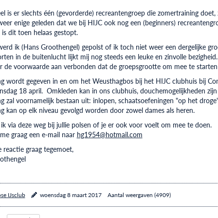
 is er slechts één (gevorderde) recreantengroep die zomertraining doet, 
 weer enige geleden dat we bij HIJC ook nog een (beginners) recreanteng
is dit toen helaas gestopt.
erd ik (Hans Groothengel) gepolst of ik toch niet weer een dergelijke gro
orten in de buitenlucht lijkt mij nog steeds een leuke en zinvolle bezighei
er de voorwaarde aan verbonden dat de groepsgrootte om mee te starten
ng wordt gegeven in en om het Weusthagbos bij het HIJC clubhuis bij C
insdag 18 april. Omkleden kan in ons clubhuis, douchemogelijkheden zijn e
ng zal voornamelijk bestaan uit: inlopen, schaatsoefeningen "op het droge",
ng kan op elk niveau gevolgd worden door zowel dames als heren.
 ik via deze weg bij jullie polsen of je er ook voor voelt om mee te doen.
ame graag een e-mail naar
hg1954@hotmail.com
lie reactie graag tegemoet,
othengel
se IJsclub
woensdag 8 maart 2017
Aantal weergaven (4909)