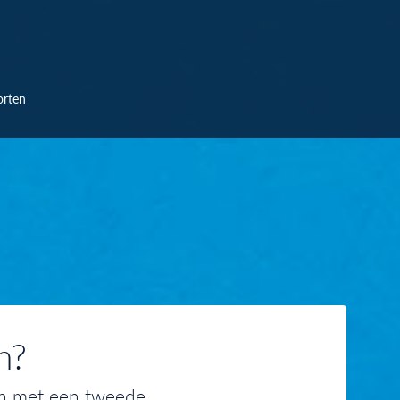
orten
n?
en met een tweede