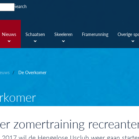
Search
Nieuws
Schaatsen
Skeeleren
Framerunning
Overige sp
euws
De Overkomer
rkomer
r zomertraining recreante
2017 wil de Hengelose IJsclub weer gaan start