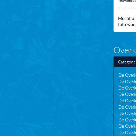
Trefwoord
Mocht u h
foto word
Overk
Categori
De Overk
De Overk
De Overk
De Overk
De Overk
De Overk
De Overk
De Overk
De Overk
De Overk