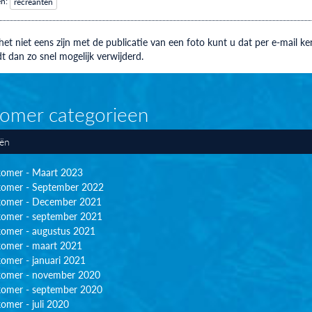
en:
recreanten
et niet eens zijn met de publicatie van een foto kunt u dat per e-mail
t dan zo snel mogelijk verwijderd.
omer categorieen
eën
omer - Maart 2023
omer - September 2022
omer - December 2021
omer - september 2021
omer - augustus 2021
omer - maart 2021
omer - januari 2021
omer - november 2020
omer - september 2020
omer - juli 2020