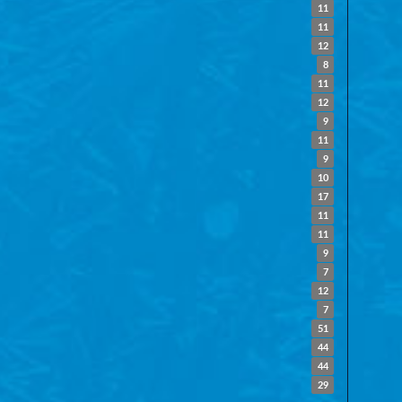
11
11
12
8
11
12
9
11
9
10
17
11
11
9
7
12
7
51
44
44
29