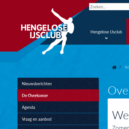
Hengelose IJsclub
Ni
Nieuwsberichten
Ove
De Overkomer
Agenda
Wee
Vraag en aanbod
Zomer 