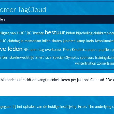
omer TagCloud
den
bestuur
lligste van HIJC”
BC Twente
bidon
bijscholing
clubkampioe
HIJC clubdag
in memoriam
inline-skaten
junioren
kamp
karin
Kennismake
we leden
Pien Keulstra
NK
open dag
overkomer
pupco
pupillen
p
anten
skeelerwedstrijd
Snert race
Special Olympics
sponsors
trainingska
wintertriatlon
zomertrain
h hieronder aanmeldt ontvangt u enkele keren per jaar ons Clubblad "De
isgegaan bij het ophalen van de huidige inschijving. Error: The underlyi