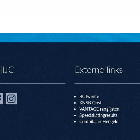
HIJC
Externe links
BCTwente
KNSB Oos
t
VANTAGE ranglijsten
Speedskatingresults
Combibaan Hengelo