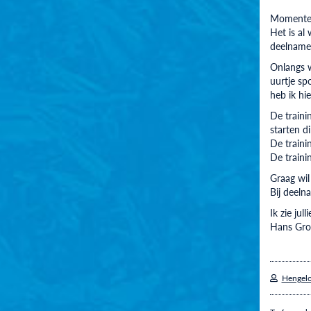
Momenteel
Het is al
deelname 
Onlangs w
uurtje sp
heb ik hi
De traini
starten d
De traini
De traini
Graag wil
Bij deeln
Ik zie jul
Hans Gro
Hengelo