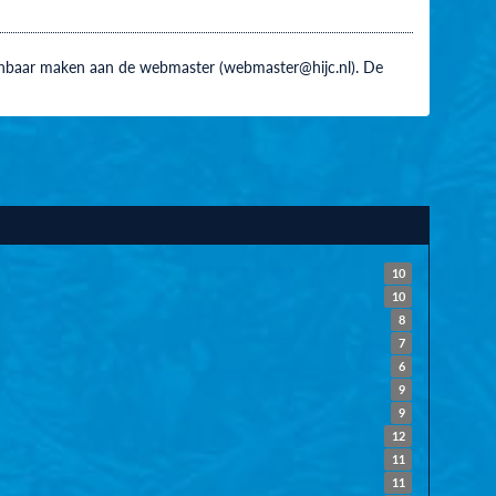
 kenbaar maken aan de webmaster (webmaster@hijc.nl). De
10
10
8
7
6
9
9
12
11
11