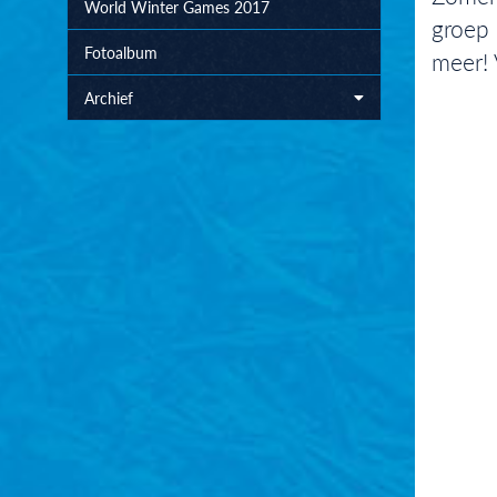
World Winter Games 2017
groep 
Fotoalbum
meer! 
Archief