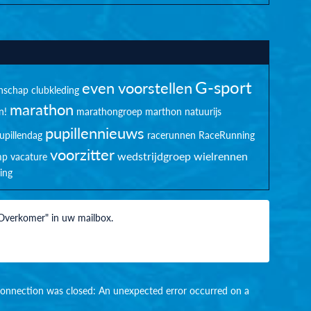
G-sport
even voorstellen
nschap
clubkleding
marathon
n!
marathongroep
marthon
natuurijs
pupillennieuws
upillendag
racerunnen
RaceRunning
voorzitter
wedstrijdgroep
wielrennen
mp
vacature
ing
 Overkomer" in uw mailbox.
ng connection was closed: An unexpected error occurred on a