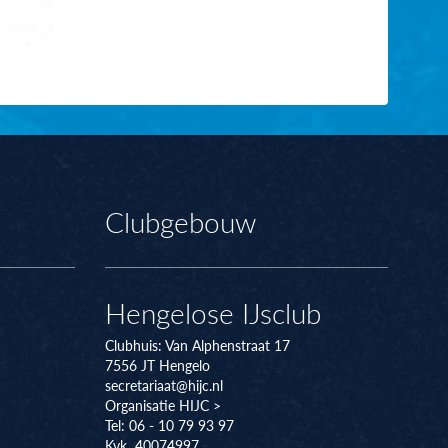
Clubgebouw
Hengelose IJsclub
Clubhuis:
Van Alphenstraat 17
7556 JT
Hengelo
secretariaat@hijc.nl
Organisatie HIJC >
Tel: 06 - 10 79 93 97
Kvk 40074997