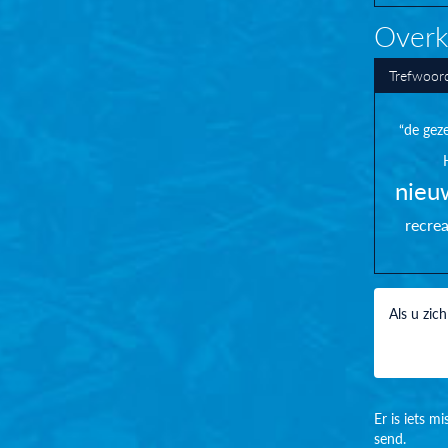
Overk
Trefwoor
“de geze
nieu
recre
Als u zic
Er is iets m
send.