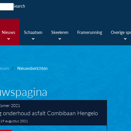
Search
Nieuws
Schaatsen
Skeeleren
Framerunning
Overige sp
euws
Nieuwsberichten
uwspagina
Zomer 2021
g onderhoud asfalt Combibaan Hengelo
 19 augustus 2021