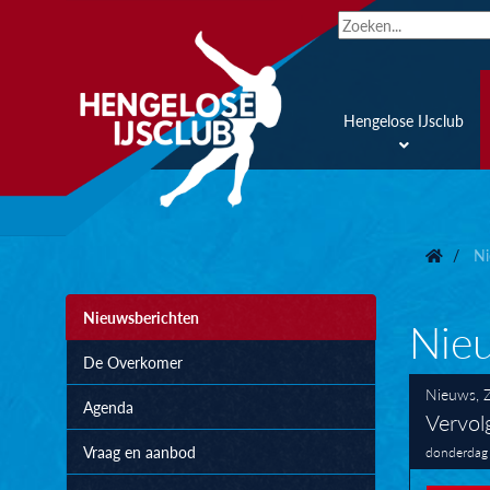
Hengelose IJsclub
Ni
Nieuwsberichten
Nie
De Overkomer
Nieuws
,
Agenda
Vervol
Vraag en aanbod
donderdag