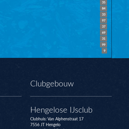
35
84
33
97
37
69
31
99
9
Clubgebouw
Hengelose IJsclub
Clubhuis:
Van Alphenstraat 17
7556 JT
Hengelo