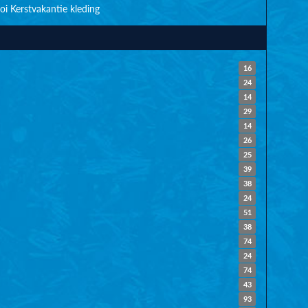
oi
Kerstvakantie
kleding
16
24
14
29
14
26
25
39
38
24
51
38
74
24
74
43
93