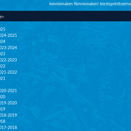
kennismaken
Kennismaken!
kerstsprinttoerno
eën
025
024-2025
024
023-2024
023
022-2023
022
021-2022
021
020-2021
020
019-2020
019
018-2019
018
017-2018