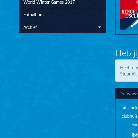
World Winter Games 2017
Fotoalbum
Archief
Heb ji
Heeft u n
Stuur dit
Trefwoor
afschei
clubhuis
ein
ij