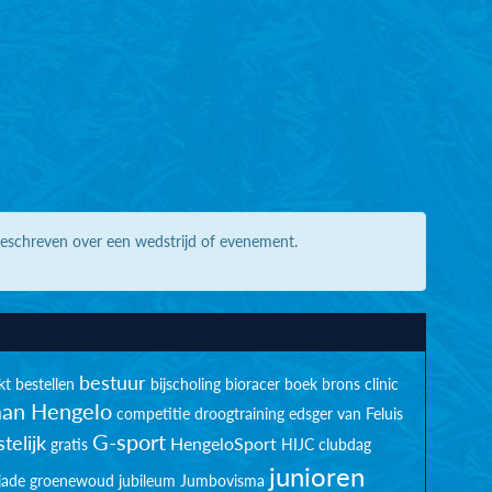
geschreven over een wedstrijd of evenement.
bestuur
kt
bestellen
bijscholing
bioracer
boek
brons
clinic
an Hengelo
competitie
droogtraining
edsger van Feluis
G-sport
telijk
HengeloSport
gratis
HIJC clubdag
junioren
jade groenewoud
jubileum
Jumbovisma