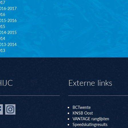
017
016-2017
016
015-2016
015
014-2015
014
013-2014
013
HIJC
Externe links
BCTwente
KNSB Oos
t
VANTAGE ranglijsten
Speedskatingresults