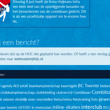
Dinsdag 8 juni heeft de firma Heijmans Infra
een klein deel van de openliggende lasnaden op
het binnenterrein van de combibaan gedicht. Dit
is als een proefstukje opgezet om te ervaren hoe
de...
j een bericht?
ieuws dat op de HIJC site geplaatst kan worden. Of heeft u een verslag 
 dan naar
webmaster@hijc.nl
den
BC Twente
d
agenda
ALV
asfalt
baankampioenschap
baanregels
bedan
Combiba
clubkampioenschap
clubkleding
clubrecord
Combibaan
gewes
de seizoen
eindelijk
even voorstellen
fietsschema
fietstraining
foto
interclub
inline-skaten
sbaan twente
IJSTIJD!
in memoriam
ISU