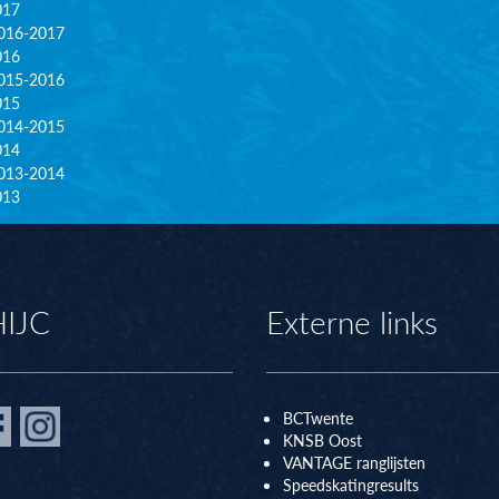
017
016-2017
016
015-2016
015
014-2015
014
013-2014
013
HIJC
Externe links
BCTwente
KNSB Oos
t
VANTAGE ranglijsten
Speedskatingresults