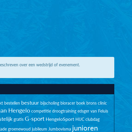
geschreven over een wedstrijd of evenement.
bestuur
kt
bestellen
bijscholing
bioracer
boek
brons
clinic
an Hengelo
competitie
droogtraining
edsger van Feluis
G-sport
telijk
HengeloSport
gratis
HIJC clubdag
junioren
jade groenewoud
jubileum
Jumbovisma