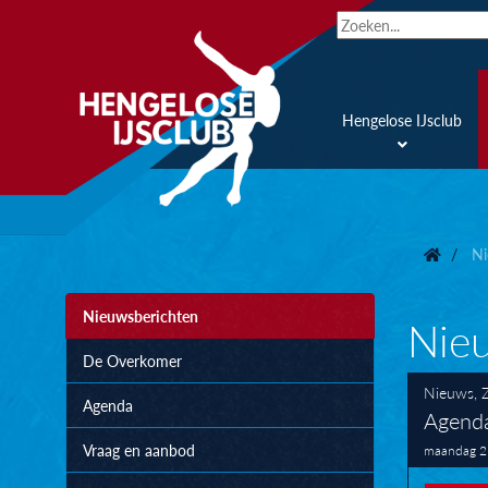
Hengelose IJsclub
Ni
Nieuwsberichten
Nie
De Overkomer
Nieuws
,
Agenda
Agenda
Vraag en aanbod
maandag 21