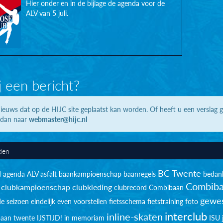
Hier onder en in de bijlage de agenda voor de
ALV van 5 juli.
j een bericht?
ieuws dat op de HIJC site geplaatst kan worden. Of heeft u een verslag 
 dan naar
webmaster@hijc.nl
den
BC Twente
d
agenda
ALV
asfalt
baankampioenschap
baanregels
bedan
Combiba
clubkampioenschap
clubkleding
clubrecord
Combibaan
gewes
de seizoen
eindelijk
even voorstellen
fietsschema
fietstraining
foto
interclub
inline-skaten
sbaan twente
IJSTIJD!
in memoriam
ISU