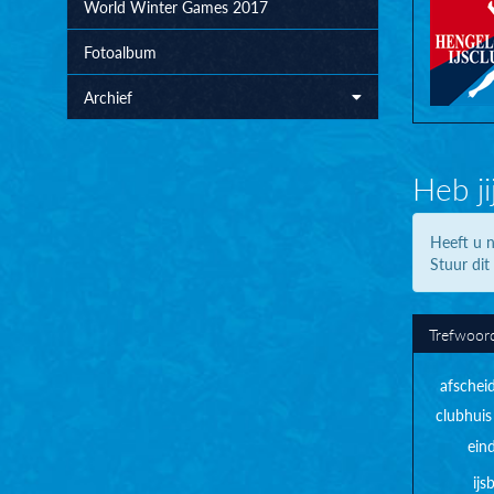
World Winter Games 2017
Fotoalbum
Archief
Heb ji
Heeft u n
Stuur dit
Trefwoor
afschei
clubhuis
ein
ij