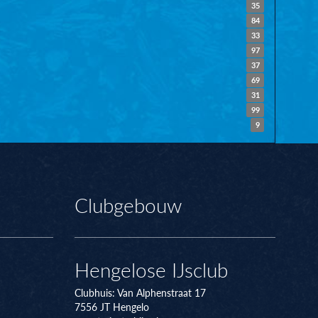
35
84
33
97
37
69
31
99
9
Clubgebouw
Hengelose IJsclub
Clubhuis:
Van Alphenstraat 17
7556 JT
Hengelo