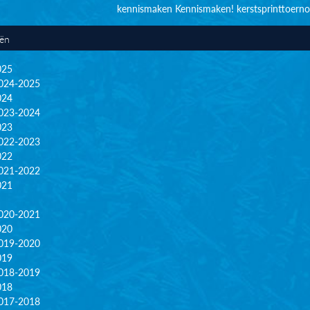
kennismaken
Kennismaken!
kerstsprinttoerno
eën
025
024-2025
024
023-2024
023
022-2023
022
021-2022
021
020-2021
020
019-2020
019
018-2019
018
017-2018