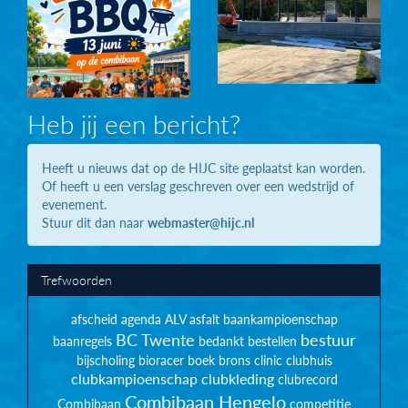
Heb jij een bericht?
Heeft u nieuws dat op de HIJC site geplaatst kan worden.
Of heeft u een verslag geschreven over een wedstrijd of
evenement.
Stuur dit dan naar
webmaster@hijc.nl
Trefwoorden
afscheid
agenda
ALV
asfalt
baankampioenschap
BC Twente
bestuur
baanregels
bedankt
bestellen
bijscholing
bioracer
boek
brons
clinic
clubhuis
clubkampioenschap
clubkleding
clubrecord
Combibaan Hengelo
Combibaan
competitie