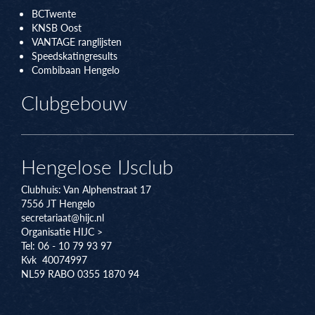
BCTwente
KNSB Oos
t
VANTAGE ranglijsten
Speedskatingresults
Combibaan Hengelo
Clubgebouw
Hengelose IJsclub
Clubhuis:
Van Alphenstraat 17
7556 JT
Hengelo
secretariaat@hijc.nl
Organisatie HIJC >
Tel: 06 - 10 79 93 97
Kvk 40074997
NL59 RABO 0355 1870 94