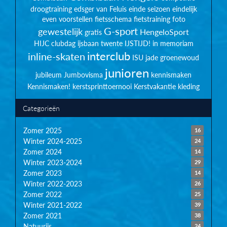
droogtraining
edsger van Feluis
einde seizoen
eindelijk
even voorstellen
fietsschema
fietstraining
foto
G-sport
gewestelijk
HengeloSport
gratis
HIJC clubdag
ijsbaan twente
IJSTIJD!
in memoriam
interclub
inline-skaten
ISU
jade groenewoud
junioren
jubileum
Jumbovisma
kennismaken
Kennismaken!
kerstsprinttoernooi
Kerstvakantie
kleding
Categorieën
Zomer 2025
16
Winter 2024-2025
24
Zomer 2024
14
Winter 2023-2024
29
Zomer 2023
14
Winter 2022-2023
26
Zomer 2022
25
Winter 2021-2022
39
Zomer 2021
38
Natuurijs
24