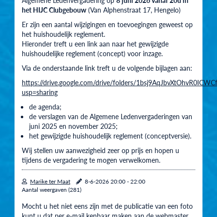
het HIJC Clubgebouw
(Van Alphenstraat 17, Hengelo)
Er zijn een aantal wijzigingen en toevoegingen geweest op
het huishoudelijk reglement.
Hieronder treft u een link aan naar het gewijzigde
huishoudelijke reglement (concept) voor inzage.
Via de onderstaande link treft u de volgende bijlagen aan:
https://drive.google.com/drive/folders/1bsj9AqJbvXtOhvR0IC
usp=sharing
de agenda;
de verslagen van de Algemene Ledenvergaderingen van
juni 2025 en november 2025;
het gewijzigde huishoudelijk reglement (conceptversie).
Wij stellen uw aanwezigheid zeer op prijs en hopen u
tijdens de vergadering te mogen verwelkomen.
Marike ter Maat
8-6-2026 20:00 - 22:00
Aantal weergaven (281)
Mocht u het niet eens zijn met de publicatie van een foto
kunt u dat per e-mail kenbaar maken aan de webmaster