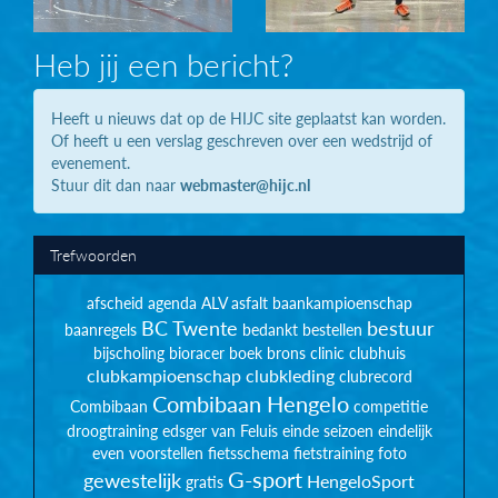
Heb jij een bericht?
Heeft u nieuws dat op de HIJC site geplaatst kan worden.
Of heeft u een verslag geschreven over een wedstrijd of
evenement.
Stuur dit dan naar
webmaster@hijc.nl
Trefwoorden
afscheid
agenda
ALV
asfalt
baankampioenschap
BC Twente
bestuur
baanregels
bedankt
bestellen
bijscholing
bioracer
boek
brons
clinic
clubhuis
clubkampioenschap
clubkleding
clubrecord
Combibaan Hengelo
Combibaan
competitie
droogtraining
edsger van Feluis
einde seizoen
eindelijk
even voorstellen
fietsschema
fietstraining
foto
G-sport
gewestelijk
HengeloSport
gratis