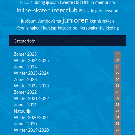
HIJC clubdag
ijsbaan twente
IJSTIJD!
in memoriam
interclub
inline-skaten
ISU
jade groenewoud
junioren
jubileum
Jumbovisma
kennismaken
Kennismaken!
kerstsprinttoernooi
Kerstvakantie
kleding
Categorieën
Zomer 2025
16
Winter 2024-2025
24
Zomer 2024
14
Winter 2023-2024
29
Zomer 2023
14
Winter 2022-2023
26
Zomer 2022
25
Winter 2021-2022
39
Zomer 2021
38
Natuurijs
24
Winter 2020-2021
51
Zomer 2020
38
Winter 2019-2020
74