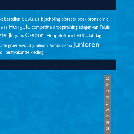
bestuur
kt
bestellen
bijscholing
bioracer
boek
brons
clinic
an Hengelo
competitie
droogtraining
edsger van Feluis
G-sport
telijk
HengeloSport
gratis
HIJC clubdag
junioren
jade groenewoud
jubileum
Jumbovisma
oi
Kerstvakantie
kleding
16
24
14
29
14
26
25
39
38