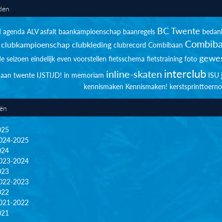
den
BC Twente
d
agenda
ALV
asfalt
baankampioenschap
baanregels
bedan
Combiba
clubkampioenschap
clubkleding
clubrecord
Combibaan
gewes
de seizoen
eindelijk
even voorstellen
fietsschema
fietstraining
foto
interclub
inline-skaten
sbaan twente
IJSTIJD!
in memoriam
ISU
kennismaken
Kennismaken!
kerstsprinttoerno
eën
025
024-2025
024
023-2024
023
022-2023
022
021-2022
021