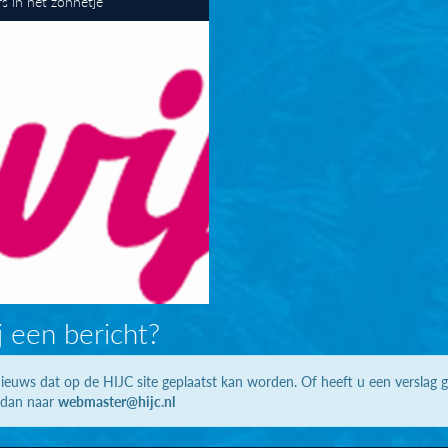
ers in het zonnetje
j een bericht?
ieuws dat op de HIJC site geplaatst kan worden. Of heeft u een verslag 
 dan naar
webmaster@hijc.nl