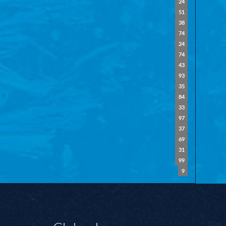
24
51
38
74
24
74
43
93
35
84
33
97
37
69
31
99
9