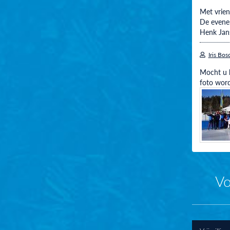
Met vriend
De evene
Henk Jans
Iris Bos
Mocht u h
foto word
Vo