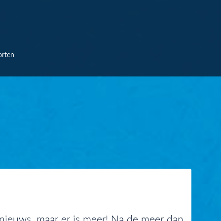
orten
d nieuws, maar er is meer! Na de meer dan