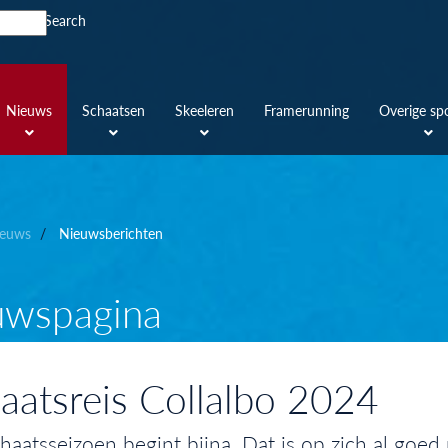
Search
Nieuws
Schaatsen
Skeeleren
Framerunning
Overige sp
euws
Nieuwsberichten
uwspagina
aatsreis Collalbo 2024
haatsseizoen begint bijna. Dat is op zich al goe