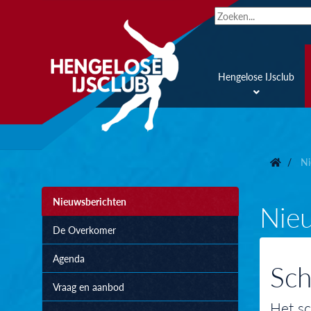
Hengelose IJsclub
Ni
Nieuwsberichten
Nie
De Overkomer
Agenda
Sch
Vraag en aanbod
Het sc