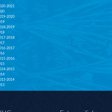
020-2021
020
019-2020
019
018-2019
018
017-2018
017
016-2017
016
015-2016
015
014-2015
014
013-2014
013