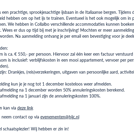
is een prachtige, sprookjesachtige ijsbaan in de Italiaanse bergen. Tijdens
eid hebben om op het ijs te trainen. Eventueel is het ook mogelijk om in pl
n. We hebben in Collalbo verschillende accommodaties kunnen boeken, o
t. Wees er dus op tijd bij met je inschrijving! Mochten er meer aanmelding
orden. Na aanmelding ontvang je per email een bevestiging voor je deeln
den:
m is ca. € 550,- per persoon. Hiervoor zal één keer een factuur verstuur
som is inclusief: verblijfskosten in een mooi appartement, vervoer per per
iden).
 zijn: Drankjes, (reis)verzekeringen, uitgaven van persoonlijke aard, activi
ding kun je je nog tot 1 december kosteloos weer afmelden.
 afmelding na 1 december worden 50% annuleringskosten berekend.
afmelding na 1 januari zijn de annuleringskosten 100%.
en kan via
deze link
n neem contact op via
evenementen@hijc.nl
l schaatsplezier! Wij hebben er zin in!