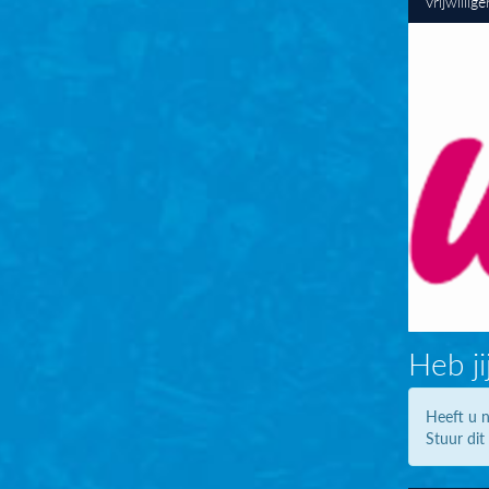
Vrijwillig
Heb ji
Heeft u n
Stuur dit