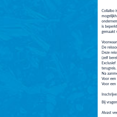
Collalbo 
mogelijkh
onderneme
is beperk
gemaakt w
Voorwaar
De reisso
Deze reis
(zelf bere
Exclusief
terugreis.
Na aanmel
Voor een
Voor een 
Inschrijv
Bij vrage
Alvast vee