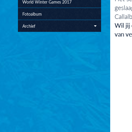
World Winter Games 2017
geslaa
Fotoalbum
Callal
Wil ji
Archief
van ve