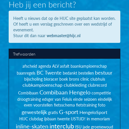
Heb jij een bericht?
Heeft u nieuws dat op de HIJC site geplaatst kan worden.
Of heeft u een verslag geschreven over een wedstrijd of
evenement.
Stuur dit dan naar
webmaster@hijc.nl
Trefwoorden
afscheid
agenda
ALV
asfalt
baankampioenschap
BC Twente
bestuur
baanregels
bedankt
bestellen
bijscholing
bioracer
boek
brons
clinic
clubhuis
clubkampioenschap
clubkleding
clubrecord
Combibaan Hengelo
Combibaan
competitie
droogtraining
edsger van Feluis
einde seizoen
eindelijk
even voorstellen
fietsschema
fietstraining
foto
G-sport
gewestelijk
HengeloSport
gratis
HIJC clubdag
ijsbaan twente
IJSTIJD!
in memoriam
interclub
inline-skaten
ISU
jade groenewoud