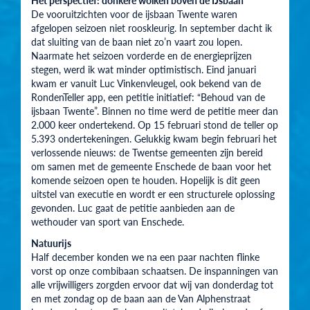
Het perspectief: donkere wolken boven de IJsbaan
De vooruitzichten voor de ijsbaan Twente waren
afgelopen seizoen niet rooskleurig. In september dacht ik
dat sluiting van de baan niet zo’n vaart zou lopen.
Naarmate het seizoen vorderde en de energieprijzen
stegen, werd ik wat minder optimistisch. Eind januari
kwam er vanuit Luc Vinkenvleugel, ook bekend van de
RondenTeller app, een petitie initiatief: “Behoud van de
ijsbaan Twente”. Binnen no time werd de petitie meer dan
2.000 keer ondertekend. Op 15 februari stond de teller op
5.393 ondertekeningen. Gelukkig kwam begin februari het
verlossende nieuws: de Twentse gemeenten zijn bereid
om samen met de gemeente Enschede de baan voor het
komende seizoen open te houden. Hopelijk is dit geen
uitstel van executie en wordt er een structurele oplossing
gevonden. Luc gaat de petitie aanbieden aan de
wethouder van sport van Enschede.
Natuurijs
Half december konden we na een paar nachten flinke
vorst op onze combibaan schaatsen. De inspanningen van
alle vrijwilligers zorgden ervoor dat wij van donderdag tot
en met zondag op de baan aan de Van Alphenstraat