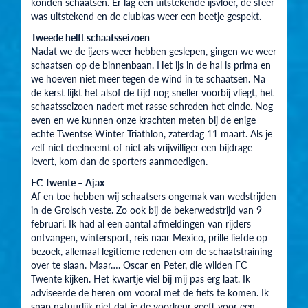
konden schaatsen. Er lag een uitstekende ijsvloer, de sfeer
was uitstekend en de clubkas weer een beetje gespekt.
Tweede helft schaatsseizoen
Nadat we de ijzers weer hebben geslepen, gingen we weer
schaatsen op de binnenbaan. Het ijs in de hal is prima en
we hoeven niet meer tegen de wind in te schaatsen. Na
de kerst lijkt het alsof de tijd nog sneller voorbij vliegt, het
schaatsseizoen nadert met rasse schreden het einde. Nog
even en we kunnen onze krachten meten bij de enige
echte Twentse Winter Triathlon, zaterdag 11 maart. Als je
zelf niet deelneemt of niet als vrijwilliger een bijdrage
levert, kom dan de sporters aanmoedigen.
FC Twente – Ajax
Af en toe hebben wij schaatsers ongemak van wedstrijden
in de Grolsch veste. Zo ook bij de bekerwedstrijd van 9
februari. Ik had al een aantal afmeldingen van rijders
ontvangen, wintersport, reis naar Mexico, prille liefde op
bezoek, allemaal legitieme redenen om de schaatstraining
over te slaan. Maar…. Oscar en Peter, die wilden FC
Twente kijken. Het kwartje viel bij mij pas erg laat. Ik
adviseerde de heren om vooral met de fiets te komen. Ik
snap natuurlijk niet dat je de voorkeur geeft voor een