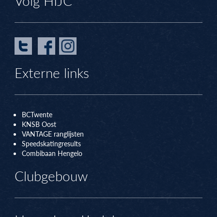
Volg HIJC
Externe links
BCTwente
KNSB Oos
t
VANTAGE ranglijsten
Speedskatingresults
Combibaan Hengelo
Clubgebouw