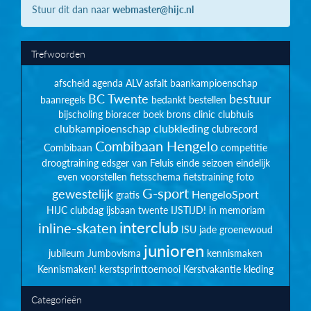
Stuur dit dan naar
webmaster@hijc.nl
Trefwoorden
afscheid
agenda
ALV
asfalt
baankampioenschap
BC Twente
bestuur
baanregels
bedankt
bestellen
bijscholing
bioracer
boek
brons
clinic
clubhuis
clubkampioenschap
clubkleding
clubrecord
Combibaan Hengelo
Combibaan
competitie
droogtraining
edsger van Feluis
einde seizoen
eindelijk
even voorstellen
fietsschema
fietstraining
foto
G-sport
gewestelijk
HengeloSport
gratis
HIJC clubdag
ijsbaan twente
IJSTIJD!
in memoriam
interclub
inline-skaten
ISU
jade groenewoud
junioren
jubileum
Jumbovisma
kennismaken
Kennismaken!
kerstsprinttoernooi
Kerstvakantie
kleding
Categorieën