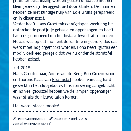
gratis ter beschikking worden gesteld omdat ze met een
klein gebrek zijn teruggestuurd door klanten. De mannen
hebben ze met kundige hulp van Edie Bruns gerepareerd
en in elkaar gezet.
Verder heeft Hans Grootenhaar afgelopen week nog het
ontbrekende gordijntje gehaald en opgehangen en heeft
Laurens geprobeerd om het installatiewerk af te ronden.
Helaas was op dat moment de kantine in gebruik, dus dat
werk moet nog afgemaakt worden. Ilona heeft (gratis) een
mooi vloerkleed geregeld dat we nu onder de stamtafel
hebben gelegd.
7-4-2018
Hans Grootenhaar, André van de Berg, Bob Groenewoud
en Laurens Klaas van
Elka Install
hebben vandaag hard
gewerkt in het clubgebouw. Er is zonwering aangebracht
en na veel gepuzzel hebben we de lampen opgehangen
waar straks de nieuwe tafels komen.
Het wordt steeds mooier!
Bob Groenewoud
zaterdag 7 april 2018
Aantal weergaven (5214)