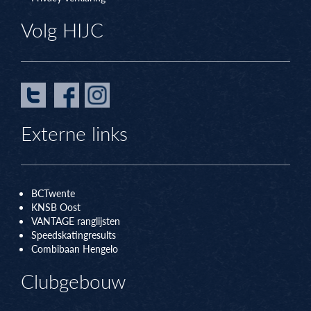
Volg HIJC
Externe links
BCTwente
KNSB Oos
t
VANTAGE ranglijsten
Speedskatingresults
Combibaan Hengelo
Clubgebouw