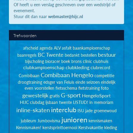
Of heeft u een verslag geschreven over een wedstrijd of
evenement.
Stuur dit dan naar
webmaster@hijc.nl
Trefwoorden
afscheid
agenda
ALV
asfalt
baankampioenschap
BC Twente
bestuur
baanregels
bedankt
bestellen
bijscholing
bioracer
boek
brons
clinic
clubhuis
clubkampioenschap
clubkleding
clubrecord
Combibaan Hengelo
Combibaan
competitie
droogtraining
edsger van Feluis
einde seizoen
eindelijk
even voorstellen
fietsschema
fietstraining
foto
G-sport
gewestelijk
HengeloSport
gratis
HIJC clubdag
ijsbaan twente
IJSTIJD!
in memoriam
interclub
inline-skaten
ISU
jade groenewoud
junioren
jubileum
Jumbovisma
kennismaken
Kennismaken!
kerstsprinttoernooi
Kerstvakantie
kleding