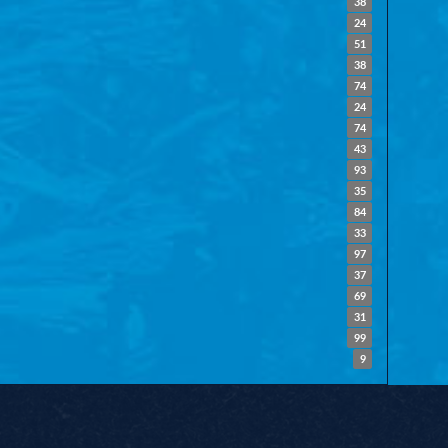
38
24
51
38
74
24
74
43
93
35
84
33
97
37
69
31
99
9