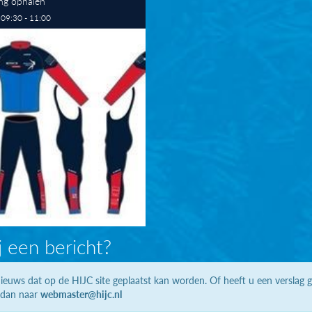
ng ophalen
09:30 - 11:00
j een bericht?
ieuws dat op de HIJC site geplaatst kan worden. Of heeft u een verslag 
 dan naar
webmaster@hijc.nl