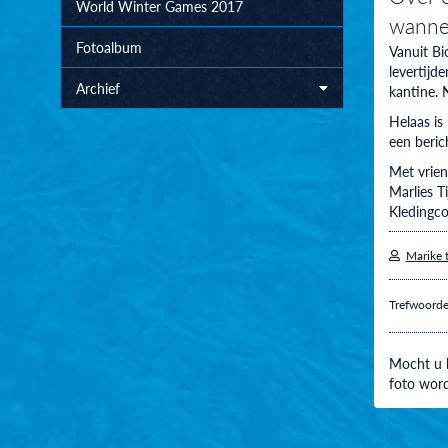
World Winter Games 2017
wanne
Fotoalbum
Vanuit Bi
levertijd
Archief
kantine. 
Helaas is
een beric
Met vriend
Marlies Ti
Kledingc
Marike 
Trefwoord
Mocht u h
foto word