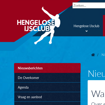
Hengelose IJsclub
Ni
Nieuwsberichten
Nie
De Overkomer
Agenda
Wan
Vraag en aanbod
Over e