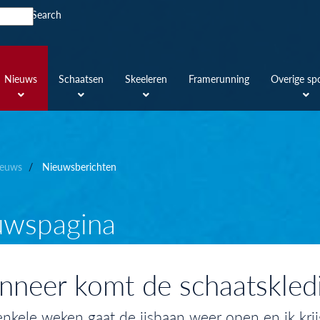
Search
Nieuws
Schaatsen
Skeeleren
Framerunning
Overige sp
euws
Nieuwsberichten
uwspagina
neer komt de schaatskled
nkele weken gaat de ijsbaan weer open en ik krij