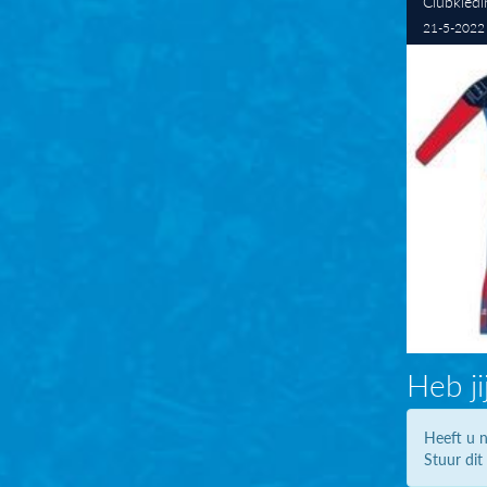
Clubkledi
21-5-2022 
Heb ji
Heeft u n
Stuur dit