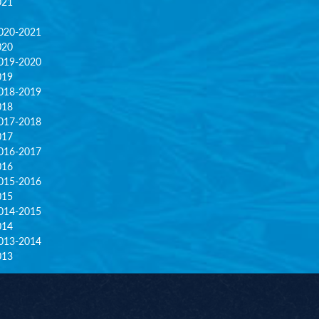
021
020-2021
020
019-2020
019
018-2019
018
017-2018
017
016-2017
016
015-2016
015
014-2015
014
013-2014
013