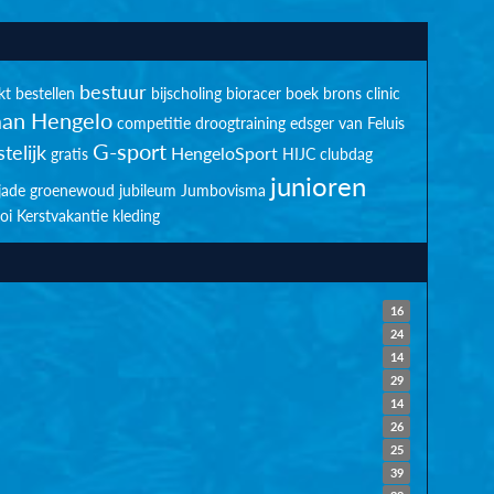
bestuur
kt
bestellen
bijscholing
bioracer
boek
brons
clinic
an Hengelo
competitie
droogtraining
edsger van Feluis
G-sport
telijk
HengeloSport
gratis
HIJC clubdag
junioren
jade groenewoud
jubileum
Jumbovisma
oi
Kerstvakantie
kleding
16
24
14
29
14
26
25
39