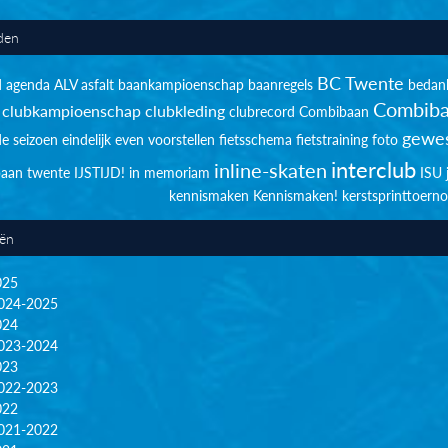
den
BC Twente
d
agenda
ALV
asfalt
baankampioenschap
baanregels
bedan
Combiba
clubkampioenschap
clubkleding
clubrecord
Combibaan
gewes
de seizoen
eindelijk
even voorstellen
fietsschema
fietstraining
foto
interclub
inline-skaten
sbaan twente
IJSTIJD!
in memoriam
ISU
kennismaken
Kennismaken!
kerstsprinttoerno
eën
025
024-2025
024
023-2024
023
022-2023
022
021-2022