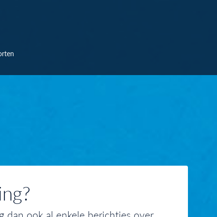
orten
ing?
g dan ook al enkele berichtjes over