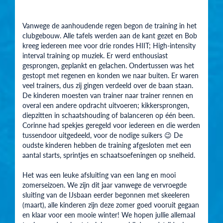
Vanwege de aanhoudende regen begon de training in het
clubgebouw. Alle tafels werden aan de kant gezet en Bob
kreeg iedereen mee voor drie rondes HIIT; High-intensity
interval training op muziek. Er werd enthousiast
gesprongen, geplankt en gelachen. Ondertussen was het
gestopt met regenen en konden we naar buiten. Er waren
veel trainers, dus zij gingen verdeeld over de baan staan.
De kinderen moesten van trainer naar trainer rennen en
overal een andere opdracht uitvoeren; kikkersprongen,
diepzitten in schaatshouding of balanceren op één been.
Corinne had spekjes geregeld voor iedereen en die werden
tussendoor uitgedeeld, voor de nodige suikers 😉 De
oudste kinderen hebben de training afgesloten met een
aantal starts, sprintjes en schaatsoefeningen op snelheid.
Het was een leuke afsluiting van een lang en mooi
zomerseizoen. We zijn dit jaar vanwege de vervroegde
sluiting van de IJsbaan eerder begonnen met skeeleren
(maart), alle kinderen zijn deze zomer goed vooruit gegaan
en klaar voor een mooie winter! We hopen jullie allemaal