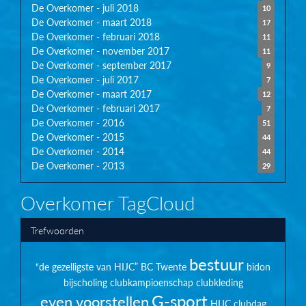
De Overkomer - juli 2018
10
De Overkomer - maart 2018
17
De Overkomer - februari 2018
11
De Overkomer - november 2017
11
De Overkomer - september 2017
9
De Overkomer - juli 2017
7
De Overkomer - maart 2017
12
De Overkomer - februari 2017
7
De Overkomer - 2016
51
De Overkomer - 2015
44
De Overkomer - 2014
44
De Overkomer - 2013
29
Overkomer TagCloud
Trefwoorden
bestuur
“de gezelligste van HIJC”
BC Twente
bidon
bijscholing
clubkampioenschap
clubkleding
G-sport
even voorstellen
HIJC clubdag