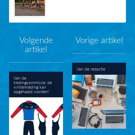
Volgende
Vorige artikel
artikel
Van de redactie
Van de
kledingcommissie: de
winterkleding kan
opgehaald worden!