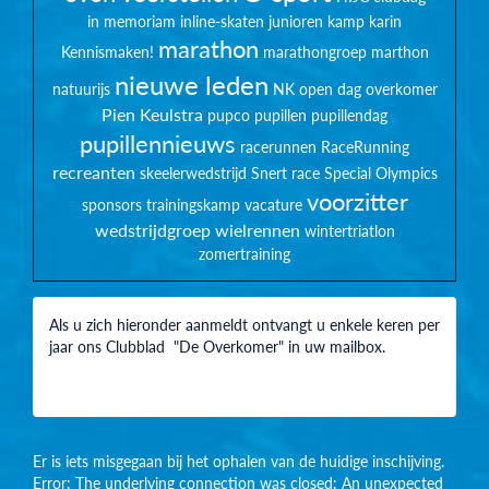
in memoriam
inline-skaten
junioren
kamp
karin
marathon
Kennismaken!
marathongroep
marthon
nieuwe leden
natuurijs
NK
open dag
overkomer
Pien Keulstra
pupco
pupillen
pupillendag
pupillennieuws
racerunnen
RaceRunning
recreanten
skeelerwedstrijd
Snert race
Special Olympics
voorzitter
sponsors
trainingskamp
vacature
wedstrijdgroep
wielrennen
wintertriatlon
zomertraining
Als u zich hieronder aanmeldt ontvangt u enkele keren per
jaar ons Clubblad "De Overkomer" in uw mailbox.
Er is iets misgegaan bij het ophalen van de huidige inschijving.
Error: The underlying connection was closed: An unexpected