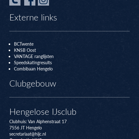
Externe links
BCTwente
KNSB Oos
t
VANTAGE ranglijsten
Speedskatingresults
Combibaan Hengelo
Clubgebouw
Hengelose IJsclub
Clubhuis:
Van Alphenstraat 17
7556 JT
Hengelo
secretariaat@hijc.nl