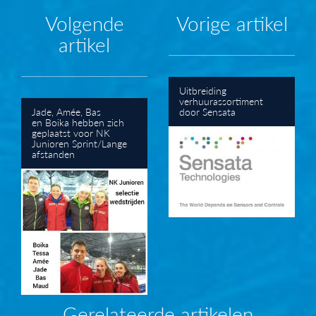
Volgende
Vorige artikel
artikel
Uitbreiding
verhuurassortiment
Jade, Amée, Bas
door Sensata
en Boika hebben zich
geplaatst voor NK
Junioren Sprint/Lange
afstanden
Gerelateerde artikelen