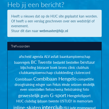
Heb jij een bericht?
Heeft u nieuws dat op de HIJC site geplaatst kan worden.
Of heeft u een verslag geschreven over een wedstrijd of
evenement.
Stuur dit dan naar
webmaster@hijc.nl
Trefwoorden
afscheid
agenda
ALV
asfalt
baankampioenschap
BC Twente
bestuur
baanregels
bedankt
bestellen
bijscholing
bioracer
boek
brons
clinic
clubhuis
clubkampioenschap
clubkleding
clubrecord
Combibaan Hengelo
Combibaan
competitie
droogtraining
edsger van Feluis
einde seizoen
eindelijk
even voorstellen
fietsschema
fietstraining
foto
G-sport
gewestelijk
HengeloSport
gratis
HIJC clubdag
ijsbaan twente
IJSTIJD!
in memoriam
interclub
inline-skaten
ISU
jade groenewoud