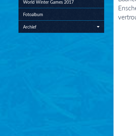
World Winter Games 2017
Ensche
Fotoalbum
vertr
Archief