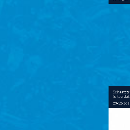
Schaatstr
(uitvalda
23-12-2019