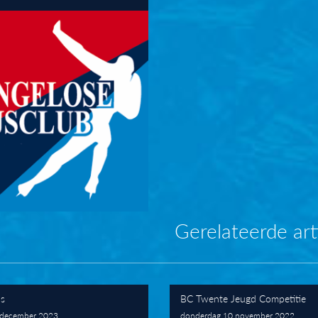
Gerelateerde art
s
BC Twente Jeugd Competitie
 december 2023
donderdag 10 november 2022