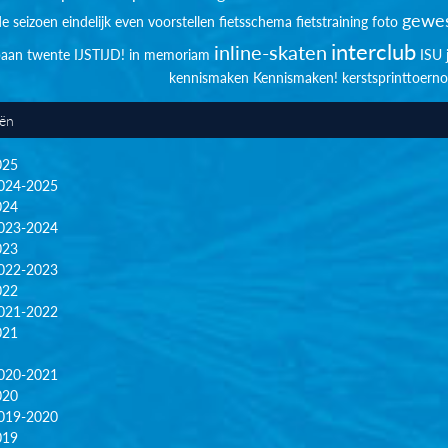
gewes
de seizoen
eindelijk
even voorstellen
fietsschema
fietstraining
foto
interclub
inline-skaten
sbaan twente
IJSTIJD!
in memoriam
ISU
kennismaken
Kennismaken!
kerstsprinttoerno
eën
025
024-2025
024
023-2024
023
022-2023
022
021-2022
021
020-2021
020
019-2020
019