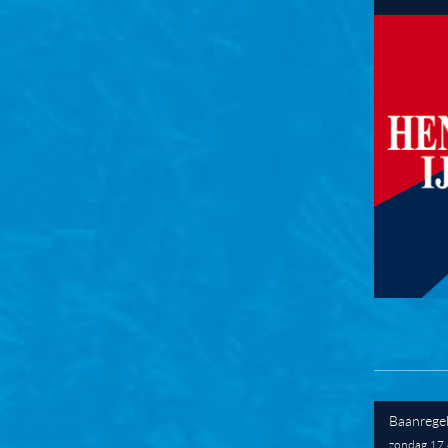
Baanregel
zondag 17