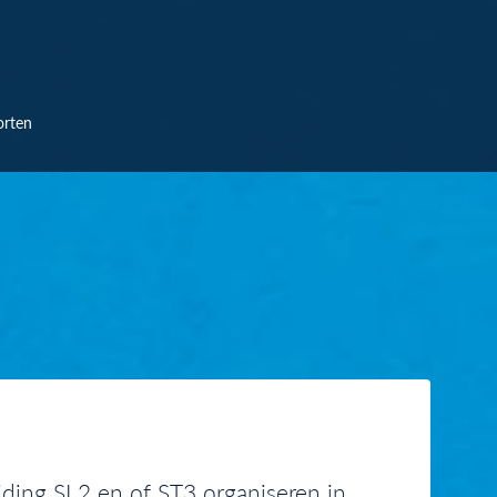
orten
ding SL2 en of ST3 organiseren in