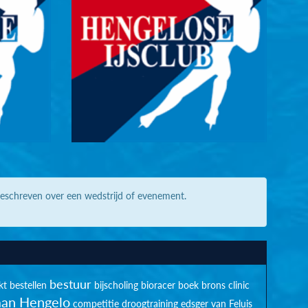
geschreven over een wedstrijd of evenement.
bestuur
kt
bestellen
bijscholing
bioracer
boek
brons
clinic
an Hengelo
competitie
droogtraining
edsger van Feluis