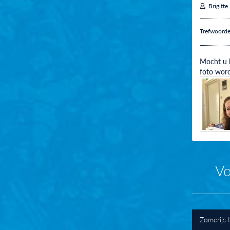
Brigitte
Trefwoord
Mocht u h
foto word
Vo
Zomerijs 