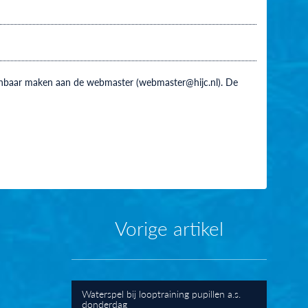
 kenbaar maken aan de webmaster (webmaster@hijc.nl). De
Vorige artikel
Waterspel bij looptraining pupillen a.s.
donderdag