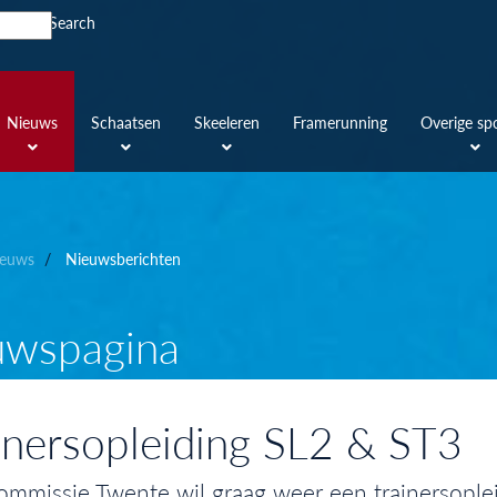
Search
Nieuws
Schaatsen
Skeeleren
Framerunning
Overige sp
euws
Nieuwsberichten
uwspagina
inersopleiding SL2 & ST3
mmissie Twente wil graag weer een trainersoplei