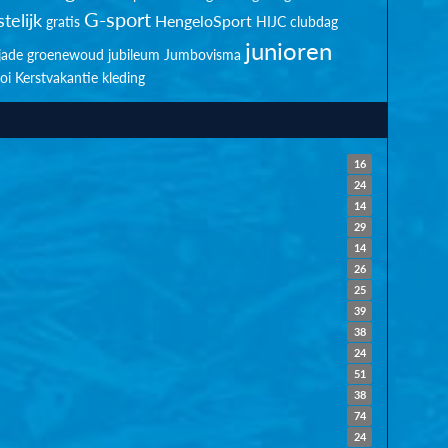
G-sport
telijk
HengeloSport
gratis
HIJC clubdag
junioren
jade groenewoud
jubileum
Jumbovisma
oi
Kerstvakantie
kleding
16
24
14
29
14
26
25
39
38
24
51
38
74
24