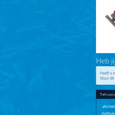
Heb ji
Heeft u n
Stuur dit
Trefwoor
afschei
clubhuis