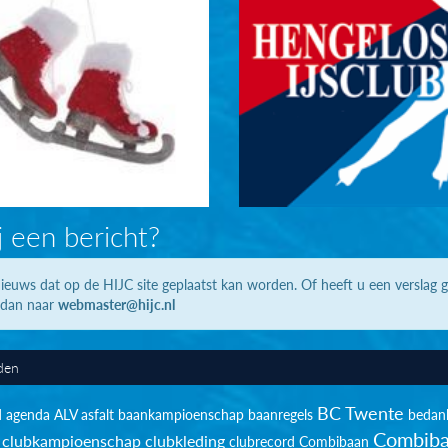
j een bericht?
ieuws dat op de HIJC site geplaatst kan worden. Of heeft u een verslag 
 dan naar
webmaster@hijc.nl
den
BC Twente
d
agenda
ALV
asfalt
baankampioenschap
baanregels
bedan
Combiba
clubkampioenschap
clubkleding
clubrecord
Combibaan