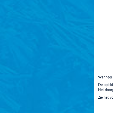
Wanneer j
De opleid
Het doorg
Zie het v