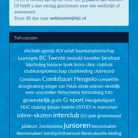
Of heeft u een verslag geschreven over een wedstrijd of
evenement.
Stuur dit dan naar
webmaster@hijc.nl
Trefwoorden
afscheid
agenda
ALV
asfalt
baankampioenschap
BC Twente
bestuur
baanregels
bedankt
bestellen
bijscholing
bioracer
boek
brons
clinic
clubhuis
clubkampioenschap
clubkleding
clubrecord
Combibaan Hengelo
Combibaan
competitie
droogtraining
edsger van Feluis
einde seizoen
eindelijk
even voorstellen
fietsschema
fietstraining
foto
G-sport
gewestelijk
HengeloSport
gratis
HIJC clubdag
ijsbaan twente
IJSTIJD!
in memoriam
interclub
inline-skaten
ISU
jade groenewoud
junioren
jubileum
Jumbovisma
kennismaken
Kennismaken!
kerstsprinttoernooi
Kerstvakantie
kleding