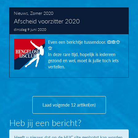
Nieuws
,
Zomer 2020
Afscheid voorzitter 2020
dinsdag 9 juni 2020
Even een berichtje tussendoor. 🙉🙈🐵
🙊
In deze rare tijd, hopelijk is iedereen
gezond en wel, moet ik jullie toch iets
vertellen.
Laad volgende 12 artikel(en)
Heb jij een bericht?
Heeft u nieuws dat op de HIJC site geplaatst kan worden.