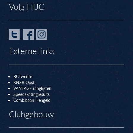
Volg HIJC
Externe links
BCTwente
KNSB Oos
t
VANTAGE ranglijsten
Speedskatingresults
Combibaan Hengelo
Clubgebouw