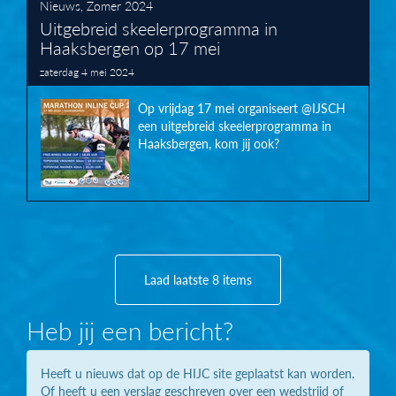
Nieuws
,
Zomer 2024
Uitgebreid skeelerprogramma in
Haaksbergen op 17 mei
zaterdag 4 mei 2024
Op vrijdag 17 mei organiseert @IJSCH
een uitgebreid skeelerprogramma in
Haaksbergen, kom jij ook?
Laad laatste 8 items
Heb jij een bericht?
Heeft u nieuws dat op de HIJC site geplaatst kan worden.
Of heeft u een verslag geschreven over een wedstrijd of