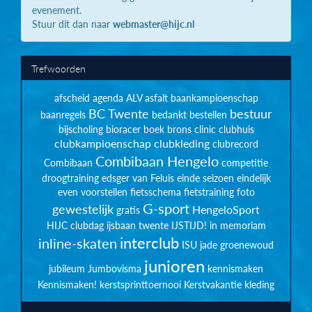
evenement.
Stuur dit dan naar
webmaster@hijc.nl
Trefwoorden
afscheid
agenda
ALV
asfalt
baankampioenschap
BC Twente
bestuur
baanregels
bedankt
bestellen
bijscholing
bioracer
boek
brons
clinic
clubhuis
clubkampioenschap
clubkleding
clubrecord
Combibaan Hengelo
Combibaan
competitie
droogtraining
edsger van Feluis
einde seizoen
eindelijk
even voorstellen
fietsschema
fietstraining
foto
G-sport
gewestelijk
HengeloSport
gratis
HIJC clubdag
ijsbaan twente
IJSTIJD!
in memoriam
interclub
inline-skaten
ISU
jade groenewoud
junioren
jubileum
Jumbovisma
kennismaken
Kennismaken!
kerstsprinttoernooi
Kerstvakantie
kleding