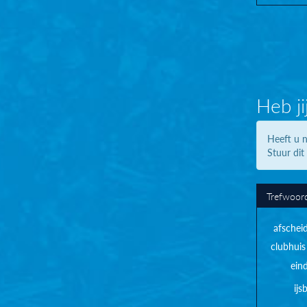
Heb ji
Heeft u n
Stuur dit
Trefwoor
afschei
clubhuis
ein
ij