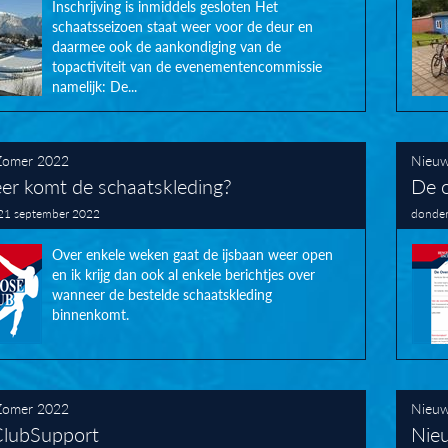
Inschrijving is inmiddels gesloten Het
schaatsseizoen staat weer voor de deur en
daarmee ook de aankondiging van de
topactiviteit van de evenementencommissie
namelijk: De...
Zomer 2022
Nieu
r komt de schaatskleding?
De o
21 september 2022
donder
Over enkele weken gaat de ijsbaan weer open
en ik krijg dan ook al enkele berichtjes over
wanneer de bestelde schaatskleding
binnenkomt.
Zomer 2022
Nieu
lubSupport
Nie