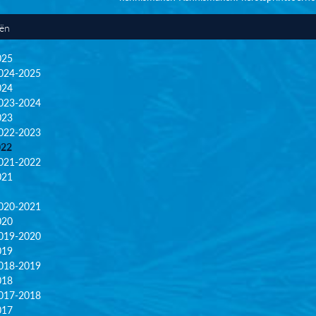
eën
025
024-2025
024
023-2024
023
022-2023
022
021-2022
021
020-2021
020
019-2020
019
018-2019
018
017-2018
017