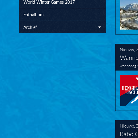
World Winter Games 2017
Fotoalbum
Archief
Nieuws
,
Wannee
woensdag 
Nieuws
,
Rabo C