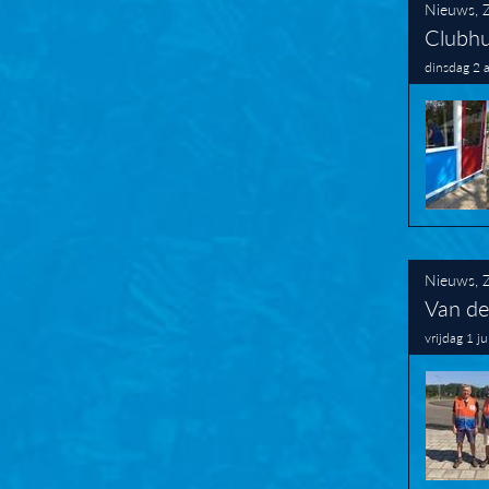
Nieuws
,
Clubhu
dinsdag 2 
Nieuws
,
Van de
vrijdag 1 j