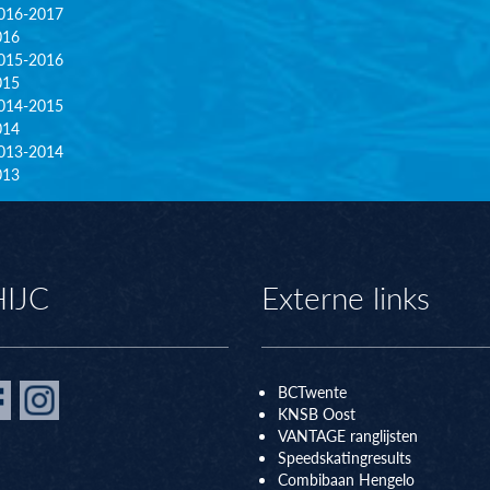
016-2017
016
015-2016
015
014-2015
014
013-2014
013
HIJC
Externe links
BCTwente
KNSB Oos
t
VANTAGE ranglijsten
Speedskatingresults
Combibaan Hengelo