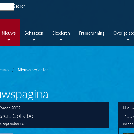
Search
Nieuws
Schaatsen
Skeeleren
Framerunning
Overige sp
euws
Nieuwsberichten
uwspagina
Zomer 2022
Nieu
reis Collalbo
Peda
6 september 2022
maanda