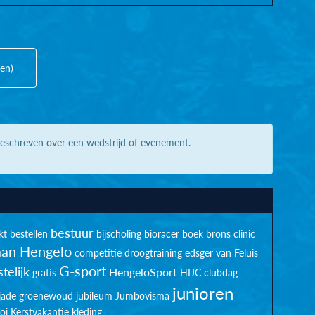
(en)
geschreven over een wedstrijd of evenement.
bestuur
kt
bestellen
bijscholing
bioracer
boek
brons
clinic
an Hengelo
competitie
droogtraining
edsger van Feluis
G-sport
telijk
HengeloSport
gratis
HIJC clubdag
junioren
jade groenewoud
jubileum
Jumbovisma
oi
Kerstvakantie
kleding