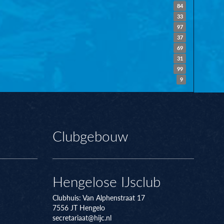
84
33
97
37
69
31
99
9
Clubgebouw
Hengelose IJsclub
Clubhuis:
Van Alphenstraat 17
7556 JT
Hengelo
secretariaat@hijc.nl