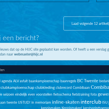
Laad volgende 12 artikel
j een bericht?
ieuws dat op de HIJC site geplaatst kan worden. Of heeft u een verslag 
 dan naar
webmaster@hijc.nl
den
BC Twente
d
agenda
ALV
asfalt
baankampioenschap
baanregels
bedan
Combiba
clubkampioenschap
clubkleding
clubrecord
Combibaan
gewes
de seizoen
eindelijk
even voorstellen
fietsschema
fietstraining
foto
interclub
inline-skaten
sbaan twente
IJSTIJD!
in memoriam
ISU
kennismaken
Kennismaken!
kerstsprinttoerno