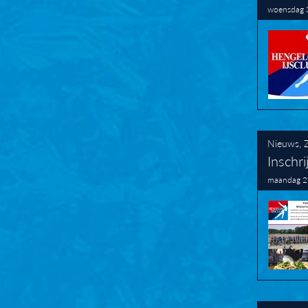
woensdag 
Nieuws
,
Inschr
maandag 2