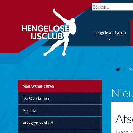
Hengelose IJsclub
Ni
Nieuwsberichten
Nie
De Overkomer
Agenda
Afs
Vraag en aanbod
Even e