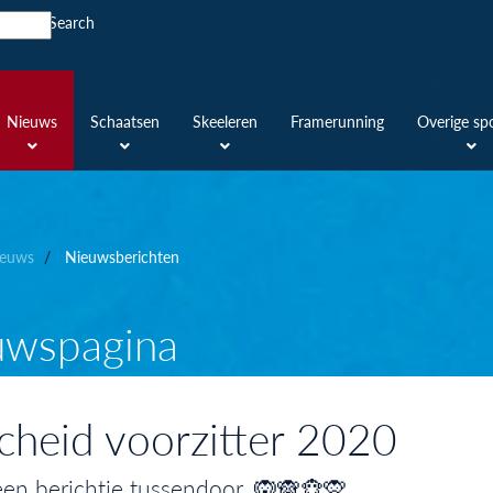
Search
Nieuws
Schaatsen
Skeeleren
Framerunning
Overige sp
euws
Nieuwsberichten
uwspagina
cheid voorzitter 2020
en berichtje tussendoor. 🙉🙈🐵🙊