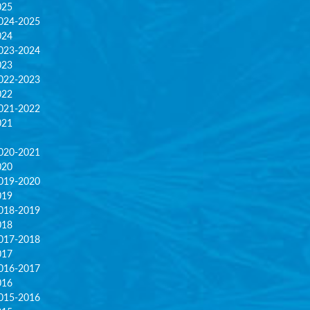
025
024-2025
024
023-2024
023
022-2023
022
021-2022
021
020-2021
020
019-2020
019
018-2019
018
017-2018
017
016-2017
016
015-2016