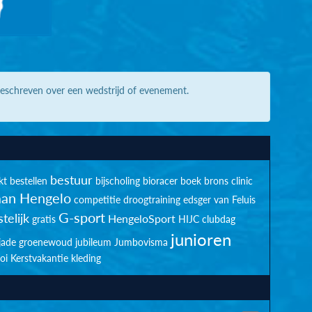
geschreven over een wedstrijd of evenement.
bestuur
kt
bestellen
bijscholing
bioracer
boek
brons
clinic
an Hengelo
competitie
droogtraining
edsger van Feluis
G-sport
telijk
HengeloSport
gratis
HIJC clubdag
junioren
jade groenewoud
jubileum
Jumbovisma
oi
Kerstvakantie
kleding