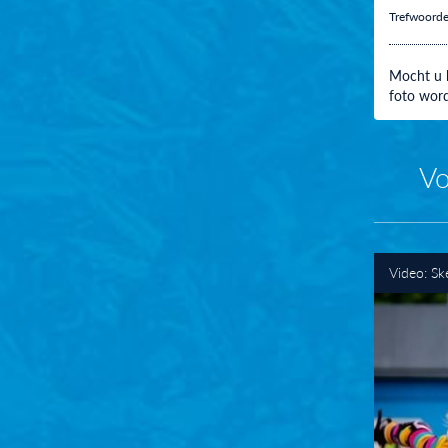
Trefwoord
Mocht u h
foto word
Vo
Video: Ske