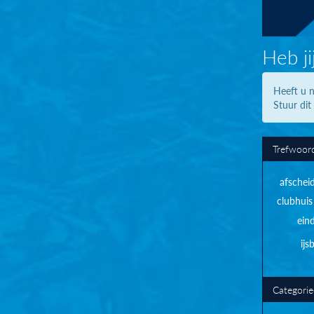
Heb ji
Heeft u n
Stuur dit
Trefwoor
afschei
clubhuis
ein
ij
Categori