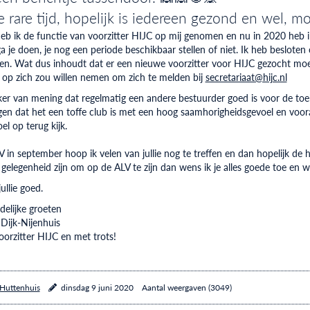
e rare tijd, hopelijk is iedereen gezond en wel, moet
eb ik de functie van voorzitter HIJC op mij genomen en nu in 2020 heb ik
a je doen, je nog een periode beschikbaar stellen of niet. Ik heb besloten
en. Wat dus inhoudt dat er een nieuwe voorzitter voor HIJC gezocht mo
 op zich zou willen nemen om zich te melden bij
secretariaat@hijc.nl
ker van mening dat regelmatig een andere bestuurder goed is voor de t
en dat het een toffe club is met een hoog saamhorigheidsgevoel en voora
el op terug kijk.
 in september hoop ik velen van jullie nog te treffen en dan hopelijk d
e gelegenheid zijn om op de ALV te zijn dan wens ik je alles goede toe en w
ullie goed.
delijke groeten
 Dijk-Nijenhuis
orzitter HIJC en met trots!
 Huttenhuis
dinsdag 9 juni 2020
Aantal weergaven (3049)