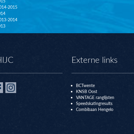
015
014-2015
014
013-2014
013
HIJC
Externe links
BCTwente
KNSB Oos
t
VANTAGE ranglijsten
Speedskatingresults
Combibaan Hengelo