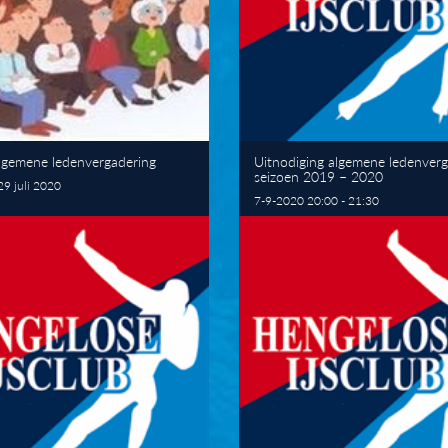
lgemene ledenvergadering
Uitnodiging algemene ledenverg
seizoen 2019 – 2020
9 juli 2020
7-9-2020 20:00 - 21:30