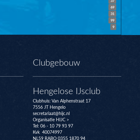
37
69
31
99
9
Clubgebouw
Hengelose IJsclub
Clubhuis:
Van Alphenstraat 17
7556 JT
Hengelo
secretariaat@hijc.nl
Organisatie HIJC >
Tel: 06 - 10 79 93 97
Kvk 40074997
NL59 RABO 0355 1870 94