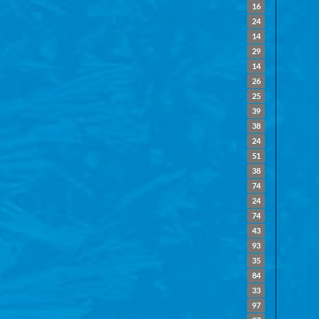
16
24
14
29
14
26
25
39
38
24
51
38
74
24
74
43
93
35
84
33
97