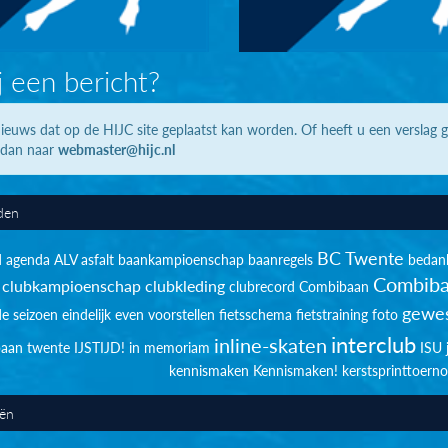
j een bericht?
ieuws dat op de HIJC site geplaatst kan worden. Of heeft u een verslag 
 dan naar
webmaster@hijc.nl
den
BC Twente
d
agenda
ALV
asfalt
baankampioenschap
baanregels
bedan
Combiba
clubkampioenschap
clubkleding
clubrecord
Combibaan
gewes
de seizoen
eindelijk
even voorstellen
fietsschema
fietstraining
foto
interclub
inline-skaten
sbaan twente
IJSTIJD!
in memoriam
ISU
kennismaken
Kennismaken!
kerstsprinttoerno
eën