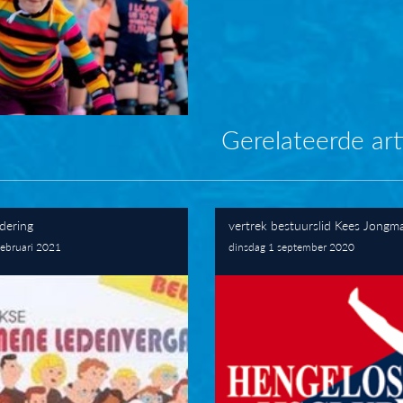
Gerelateerde art
dering
vertrek bestuurslid Kees Jongm
februari 2021
dinsdag 1 september 2020