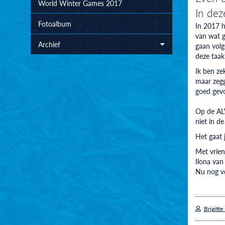
World Winter Games 2017
In dez
Fotoalbum
In 2017 h
van wat g
Archief
gaan volg
deze taak
Ik ben ze
maar zegg
goed gevo
Op de ALV
niet in d
Het gaat j
Met vrien
Ilona van
Nu nog vo
Brigitte