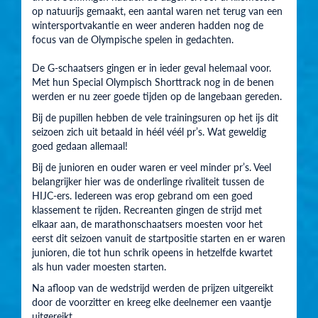
op natuurijs gemaakt, een aantal waren net terug van een
wintersportvakantie en weer anderen hadden nog de
focus van de Olympische spelen in gedachten.
De G-schaatsers gingen er in ieder geval helemaal voor.
Met hun Special Olympisch Shorttrack nog in de benen
werden er nu zeer goede tijden op de langebaan gereden.
Bij de pupillen hebben de vele trainingsuren op het ijs dit
seizoen zich uit betaald in héél véél pr’s. Wat geweldig
goed gedaan allemaal!
Bij de junioren en ouder waren er veel minder pr’s. Veel
belangrijker hier was de onderlinge rivaliteit tussen de
HIJC-ers. Iedereen was erop gebrand om een goed
klassement te rijden. Recreanten gingen de strijd met
elkaar aan, de marathonschaatsers moesten voor het
eerst dit seizoen vanuit de startpositie starten en er waren
junioren, die tot hun schrik opeens in hetzelfde kwartet
als hun vader moesten starten.
Na afloop van de wedstrijd werden de prijzen uitgereikt
door de voorzitter en kreeg elke deelnemer een vaantje
uitgereikt.