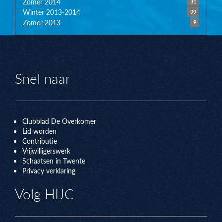
Zomer 2014
31
Winter 2013-2014
99
Zomer 2013
9
Snel naar
Clubblad De Overkomer
Lid worden
Contributie
Vrijwilligerswerk
Schaatsen in Twente
Privacy verklaring
Volg HIJC