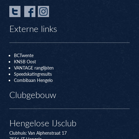
Externe links
BCTwente
KNSB Oos
t
VANTAGE ranglijsten
Speedskatingresults
Combibaan Hengelo
Clubgebouw
Hengelose IJsclub
Clubhuis:
Van Alphenstraat 17
7556 JT
Hengelo