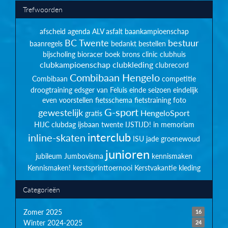
Trefwoorden
afscheid
agenda
ALV
asfalt
baankampioenschap
BC Twente
bestuur
baanregels
bedankt
bestellen
bijscholing
bioracer
boek
brons
clinic
clubhuis
clubkampioenschap
clubkleding
clubrecord
Combibaan Hengelo
Combibaan
competitie
droogtraining
edsger van Feluis
einde seizoen
eindelijk
even voorstellen
fietsschema
fietstraining
foto
G-sport
gewestelijk
HengeloSport
gratis
HIJC clubdag
ijsbaan twente
IJSTIJD!
in memoriam
interclub
inline-skaten
ISU
jade groenewoud
junioren
jubileum
Jumbovisma
kennismaken
Kennismaken!
kerstsprinttoernooi
Kerstvakantie
kleding
Categorieën
Zomer 2025
16
Winter 2024-2025
24