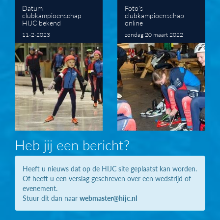
Datum
Foto's
clubkampioenschap
clubkampioenschap
HIJC bekend
online
11-2-2023
zondag 20 maart 2022
Heb jij een bericht?
Heeft u nieuws dat op de HIJC site geplaatst kan worden.
Of heeft u een verslag geschreven over een wedstrijd of
evenement.
Stuur dit dan naar
webmaster@hijc.nl