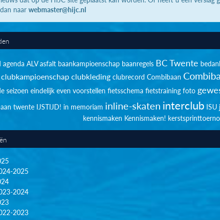
 dan naar
webmaster@hijc.nl
den
BC Twente
d
agenda
ALV
asfalt
baankampioenschap
baanregels
bedan
Combiba
clubkampioenschap
clubkleding
clubrecord
Combibaan
gewes
de seizoen
eindelijk
even voorstellen
fietsschema
fietstraining
foto
interclub
inline-skaten
sbaan twente
IJSTIJD!
in memoriam
ISU
kennismaken
Kennismaken!
kerstsprinttoerno
eën
025
024-2025
024
023-2024
023
022-2023