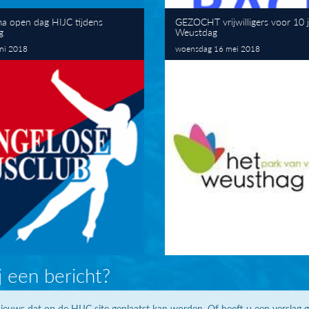
a open dag HIJC tijdens
GEZOCHT vrijwilligers voor 10 
g
Weustdag
uni 2018
woensdag 16 mei 2018
j een bericht?
ieuws dat op de HIJC site geplaatst kan worden. Of heeft u een verslag 