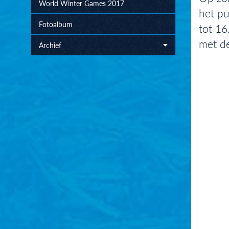
World Winter Games 2017
het pu
Fotoalbum
tot 16
met de
Archief