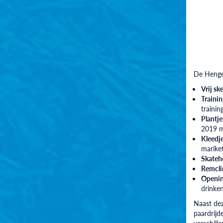
De Henge
Vrij sk
Traini
trainin
Plantj
2019 m
Kleedj
marike
Skate
Remcli
Openin
drinke
Naast dez
paardrijd
verschill