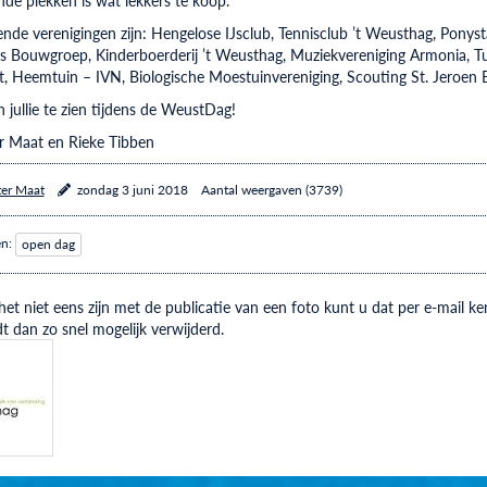
de verenigingen zijn: Hengelose IJsclub, Tennisclub ’t Weusthag, Pony
Bouwgroep, Kinderboerderij ’t Weusthag, Muziekvereniging Armonia, Tur
 Heemtuin – IVN, Biologische Moestuinvereniging, Scouting St. Jeroen 
jullie te zien tijdens de WeustDag!
r Maat en Rieke Tibben
ter Maat
zondag 3 juni 2018
Aantal weergaven (3739)
en:
open dag
et niet eens zijn met de publicatie van een foto kunt u dat per e-mail
t dan zo snel mogelijk verwijderd.