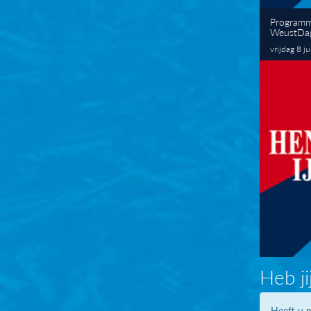
Programm
WeustDa
vrijdag 8 j
Heb ji
Heeft u n