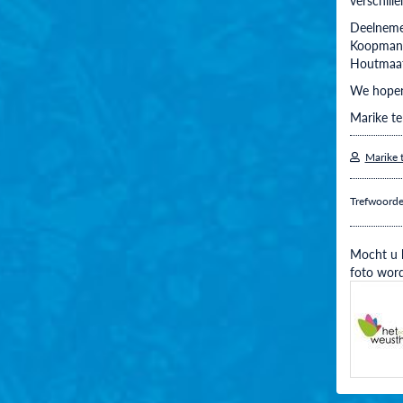
Deelnemen
Koopmans 
Houtmaat,
We hopen 
Marike te
Marike 
Trefwoord
Mocht u h
foto word