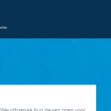
orten
et Weusthagpark hun deuren open voor