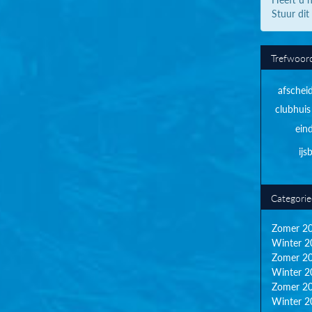
Stuur dit
Trefwoor
afschei
clubhuis
ein
ij
Categori
Zomer 2
Winter 2
Zomer 2
Winter 2
Zomer 2
Winter 2