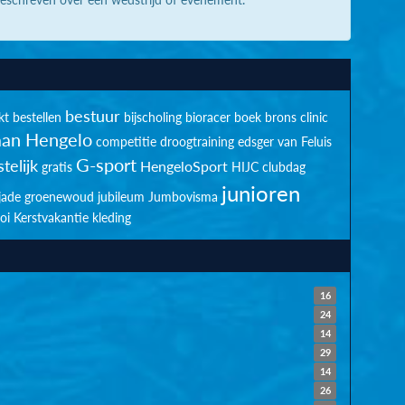
bestuur
kt
bestellen
bijscholing
bioracer
boek
brons
clinic
an Hengelo
competitie
droogtraining
edsger van Feluis
G-sport
telijk
HengeloSport
gratis
HIJC clubdag
junioren
jade groenewoud
jubileum
Jumbovisma
oi
Kerstvakantie
kleding
16
24
14
29
14
26