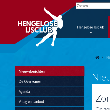
Hengelose IJsclub
Ni
Nieuwsberichten
Nie
De Overkomer
Agenda
Zon
Vraag en aanbod
Op zon