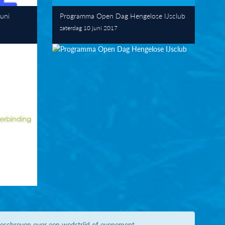
juni
Programma Open Dag Hengelose IJsclub
zaterdag 10 juni 2017
geschreven over een wedstrijd of evenement.