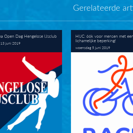
Gerelateerde art
a Open Dag Hengelose IJsclub
HIJC: óók voor mensen met ee
lichamelijke beperking!
13 juni 2019
woensdag 5 juni 2019