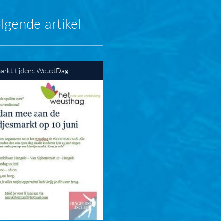
lgende artikel
arkt tijdens WeustDag