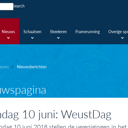
Search
Nieuws
Schaatsen
Skeeleren
Framerunning
Overige sp
euws
Nieuwsberichten
uwspagina
dag 10 juni: WeustDag
dag 10 juni 2018 stellen de verenigingen in h