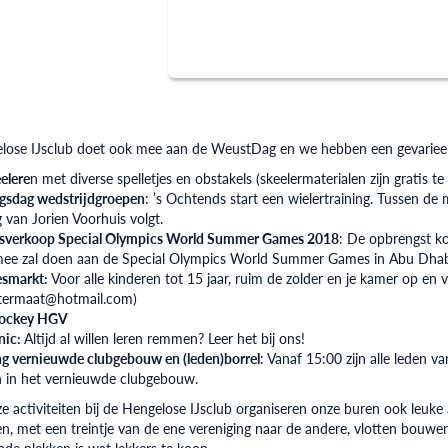
lose IJsclub doet ook mee aan de WeustDag en we hebben een gevarie
eelere
n met diverse spelletjes en obstakels (skeelermaterialen zijn gratis te 
ngsdag wedstrijdgroepen
: ’s Ochtends start een wielertraining. Tussen d
g van Jorien Voorhuis volgt.
esverkoop Special Olympics World Summer Games 2018
: De opbrengst ko
ee zal doen aan de Special Olympics World Summer Games in Abu Dhab
esmarkt:
Voor alle kinderen tot 15 jaar, ruim de zolder en je kamer op en
termaat@hotmail.com)
hockey HGV
nic:
Altijd al willen leren remmen? Leer het bij ons!
g vernieuwde clubgebouw en (leden)borrel
: Vanaf 15:00 zijn alle leden 
n in het vernieuwde clubgebouw.
e activiteiten bij de Hengelose IJsclub organiseren onze buren ook leuke a
en, met een treintje van de ene vereniging naar de andere, vlotten bouwen
ende plekken is wat lekkers te koop.