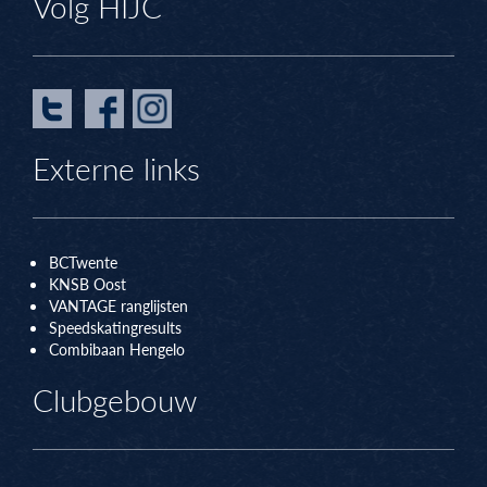
Volg HIJC
Externe links
BCTwente
KNSB Oos
t
VANTAGE ranglijsten
Speedskatingresults
Combibaan Hengelo
Clubgebouw