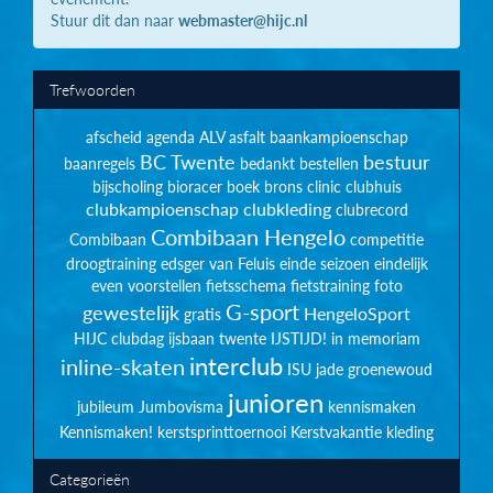
Stuur dit dan naar
webmaster@hijc.nl
Trefwoorden
afscheid
agenda
ALV
asfalt
baankampioenschap
BC Twente
bestuur
baanregels
bedankt
bestellen
bijscholing
bioracer
boek
brons
clinic
clubhuis
clubkampioenschap
clubkleding
clubrecord
Combibaan Hengelo
Combibaan
competitie
droogtraining
edsger van Feluis
einde seizoen
eindelijk
even voorstellen
fietsschema
fietstraining
foto
G-sport
gewestelijk
HengeloSport
gratis
HIJC clubdag
ijsbaan twente
IJSTIJD!
in memoriam
interclub
inline-skaten
ISU
jade groenewoud
junioren
jubileum
Jumbovisma
kennismaken
Kennismaken!
kerstsprinttoernooi
Kerstvakantie
kleding
Categorieën