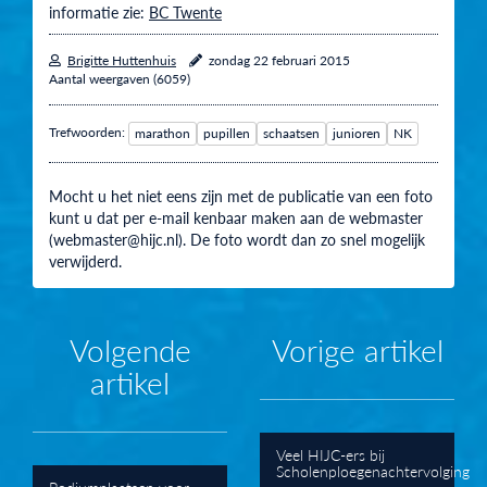
informatie zie:
BC Twente
Brigitte Huttenhuis
zondag 22 februari 2015
Aantal weergaven (6059)
Trefwoorden:
marathon
pupillen
schaatsen
junioren
NK
Mocht u het niet eens zijn met de publicatie van een foto
kunt u dat per e-mail kenbaar maken aan de webmaster
(webmaster@hijc.nl). De foto wordt dan zo snel mogelijk
verwijderd.
Volgende
Vorige artikel
artikel
Veel HIJC-ers bij
Scholenploegenachtervolging
Podiumplaatsen voor