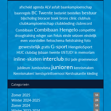
afscheid
agenda
ALV
asfalt
baankampioenschap
BC Twente
bestuur
baanregels
bedankt
bestellen
bijscholing
bioracer
boek
brons
clinic
clubhuis
clubkampioenschap
clubkleding
clubrecord
Combibaan Hengelo
Combibaan
competitie
droogtraining
edsger van Feluis
einde seizoen
eindelijk
even voorstellen
fietsschema
fietstraining
foto
G-sport
gewestelijk
HengeloSport
gratis
HIJC clubdag
ijsbaan twente
IJSTIJD!
in memoriam
interclub
inline-skaten
ISU
jade groenewoud
junioren
jubileum
Jumbovisma
kennismaken
Kennismaken!
kerstsprinttoernooi
Kerstvakantie
kleding
Categorieën
Zomer 2025
16
Winter 2024-2025
24
Zomer 2024
14
Winter 2023-2024
29