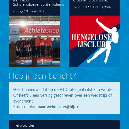
Scholenploegenachtervolging
16-3-2015 01:30 - 05:30
vrijdag 13 maart 2015
Heb jij een bericht?
Heeft u nieuws dat op de HIJC site geplaatst kan worden.
Of heeft u een verslag geschreven over een wedstrijd of
evenement.
Stuur dit dan naar
webmaster@hijc.nl
Trefwoorden