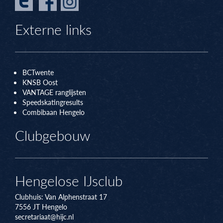
Externe links
BCTwente
KNSB Oos
t
VANTAGE ranglijsten
Speedskatingresults
Combibaan Hengelo
Clubgebouw
Hengelose IJsclub
Clubhuis:
Van Alphenstraat 17
7556 JT
Hengelo
secretariaat@hijc.nl