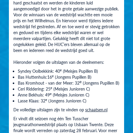
hard geschaatst en werden de kinderen luid
aangemoedigd door het in grote getale aanwezige publiek.
Voor de winnaars van de wedstrijd wachtte een mooie
prijs en het Wilhelmus. En hiervoor werd tijdens iedere
wedstrijd fel gestreden. Af en toe werd er stevig getrokken
en geduwd en tijdens elke wedstrijd waren er wel
meerdere valpartijen. Gelukkig heeft dit niet tot grote
ongelukken geleid. De HIJC’ers bleven allemaal op de
been en iedereen reed de wedstrijd goed uit.
Hieronder volgen de uitslagen van de deelnemers:
e
Syndey Oolbekkink: 40
(Meisjes Pupillen B)
e
Bas Huttenhuis:16
(Jongens Pupillen B)
e
Bas Kromhout - van der Meer: 32
(Jongens Pupillen B)
e
Ceri Riddering: 25
(Meisjes Junioren C)
e
Anne Bekhuis: 49
(Meisjes Junioren C)
e
Lasse Klaas: 32
(Jongens Junioren C)
De volledige uitslagen zijn te vinden op
schaatsen.nl
Er vindt dit seizoen nog één Ten Tusscher
jeugmarathonwedstrijd plaats op IJsbaan Twente. Deze
finale wordt verreden op zaterdag 28 februari. Voor meer