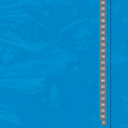
26
25
39
38
24
51
38
74
24
74
43
93
35
84
33
97
37
69
31
99
9