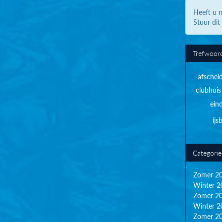
Heeft u n
Stuur dit
Trefwoor
afschei
clubhuis
ein
ij
Categori
Zomer 2
Winter 2
Zomer 2
Winter 2
Zomer 2