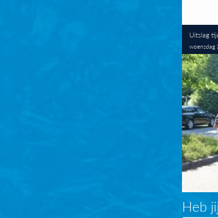
Uitslag ti
woensdag 
Heb ji