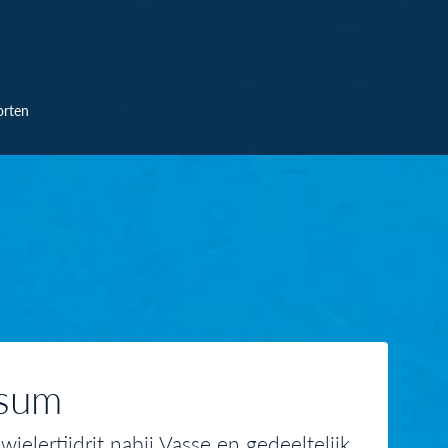
orten
rsum
lertijdrit nabij Vasse en gedeeltelijk