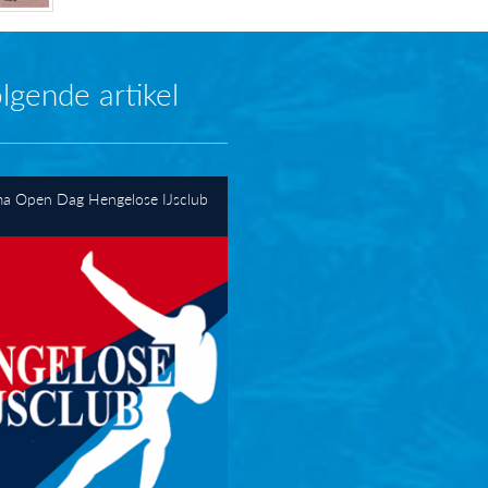
lgende artikel
a Open Dag Hengelose IJsclub