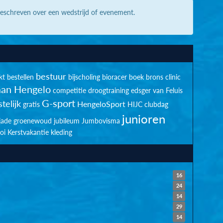
geschreven over een wedstrijd of evenement.
bestuur
kt
bestellen
bijscholing
bioracer
boek
brons
clinic
an Hengelo
competitie
droogtraining
edsger van Feluis
G-sport
telijk
HengeloSport
gratis
HIJC clubdag
junioren
jade groenewoud
jubileum
Jumbovisma
oi
Kerstvakantie
kleding
16
24
14
29
14