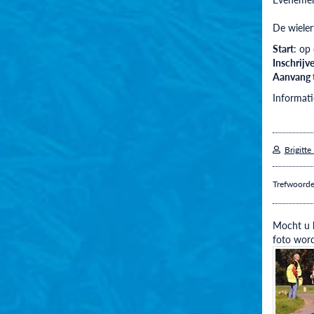
De wielert
Start
: op
Inschrijv
Aanvang t
Informati
Brigitte
Trefwoord
Mocht u h
foto word