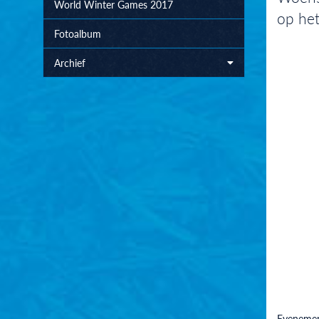
World Winter Games 2017
op het
Fotoalbum
Archief
Evenemen