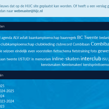
ieuws dat op de HIJC site geplaatst kan worden. Of heeft u een verslag 
 dan naar
webmaster@hijc.nl
den
BC Twente
d
agenda
ALV
asfalt
baankampioenschap
baanregels
bedan
Combiba
clubkampioenschap
clubkleding
clubrecord
Combibaan
gewes
de seizoen
eindelijk
even voorstellen
fietsschema
fietstraining
foto
interclub
inline-skaten
sbaan twente
IJSTIJD!
in memoriam
ISU
kennismaken
Kennismaken!
kerstsprinttoerno
eën
025
024-2025
024
023-2024
023