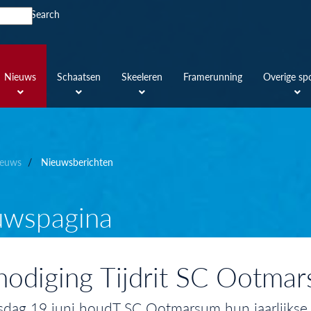
Search
Nieuws
Schaatsen
Skeeleren
Framerunning
Overige sp
euws
Nieuwsberichten
uwspagina
nodiging Tijdrit SC Ootma
ag 19 juni houdT SC Ootmarsum hun jaarlijkse wie