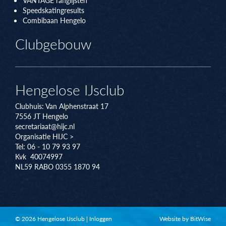
Speedskatingresults
Combibaan Hengelo
Clubgebouw
Hengelose IJsclub
Clubhuis:
Van Alphenstraat 17
7556 JT
Hengelo
secretariaat@hijc.nl
Organisatie HIJC >
Tel: 06 - 10 79 93 97
Kvk 40074997
NL59 RABO 0355 1870 94
© 2026 Hengelose IJsclub
|
Inloggen
Website by BitWise