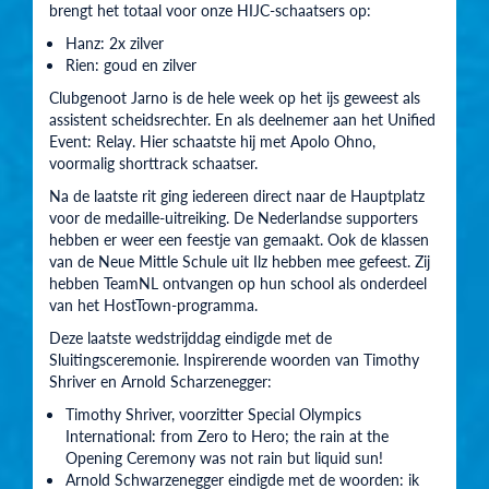
brengt het totaal voor onze HIJC-schaatsers op:
Hanz: 2x zilver
Rien: goud en zilver
Clubgenoot Jarno is de hele week op het ijs geweest als
assistent scheidsrechter. En als deelnemer aan het Unified
Event: Relay. Hier schaatste hij met Apolo Ohno,
voormalig shorttrack schaatser.
Na de laatste rit ging iedereen direct naar de Hauptplatz
voor de medaille-uitreiking. De Nederlandse supporters
hebben er weer een feestje van gemaakt. Ook de klassen
van de Neue Mittle Schule uit Ilz hebben mee gefeest. Zij
hebben TeamNL ontvangen op hun school als onderdeel
van het HostTown-programma.
Deze laatste wedstrijddag eindigde met de
Sluitingsceremonie. Inspirerende woorden
van Timothy
Shriver en Arnold Scharzenegger:
Timothy Shriver, voorzitter Special Olympics
International:
from Zero to Hero; the rain at the
Opening Ceremony was not rain but liquid sun!
Arnold Schwarzenegger eindigde met de woorden:
ik