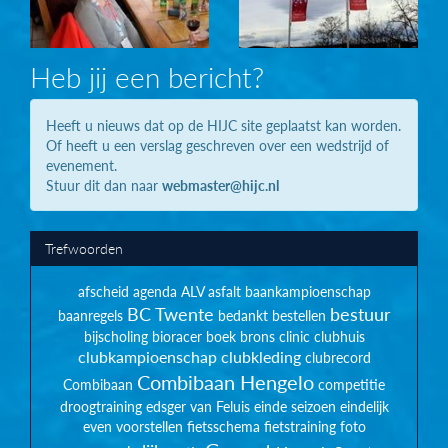
Heb jij een bericht?
Heeft u nieuws dat op de HIJC site geplaatst kan worden.
Of heeft u een verslag geschreven over een wedstrijd of
evenement.
Stuur dit dan naar
webmaster@hijc.nl
Trefwoorden
afscheid
agenda
ALV
asfalt
baankampioenschap
BC Twente
bestuur
baanregels
bedankt
bestellen
bijscholing
bioracer
boek
brons
clinic
clubhuis
clubkampioenschap
clubkleding
clubrecord
Combibaan Hengelo
Combibaan
competitie
droogtraining
edsger van Feluis
einde seizoen
eindelijk
even voorstellen
fietsschema
fietstraining
foto