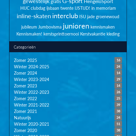
G-sport
gewestelijk
HengeloSport
gratis
HIJC clubdag
ijsbaan twente
IJSTIJD!
in memoriam
interclub
inline-skaten
ISU
jade groenewoud
junioren
jubileum
Jumbovisma
kennismaken
Kennismaken!
kerstsprinttoernooi
Kerstvakantie
kleding
Categorieën
Zomer 2025
16
Winter 2024-2025
24
Zomer 2024
14
Winter 2023-2024
29
Zomer 2023
14
Winter 2022-2023
26
Zomer 2022
25
Winter 2021-2022
39
Zomer 2021
38
Natuurijs
24
Winter 2020-2021
51
Zomer 2020
38