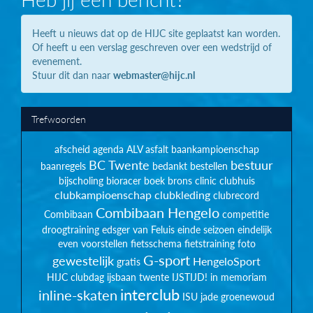
Heeft u nieuws dat op de HIJC site geplaatst kan worden.
Of heeft u een verslag geschreven over een wedstrijd of
evenement.
Stuur dit dan naar
webmaster@hijc.nl
Trefwoorden
afscheid
agenda
ALV
asfalt
baankampioenschap
BC Twente
bestuur
baanregels
bedankt
bestellen
bijscholing
bioracer
boek
brons
clinic
clubhuis
clubkampioenschap
clubkleding
clubrecord
Combibaan Hengelo
Combibaan
competitie
droogtraining
edsger van Feluis
einde seizoen
eindelijk
even voorstellen
fietsschema
fietstraining
foto
G-sport
gewestelijk
HengeloSport
gratis
HIJC clubdag
ijsbaan twente
IJSTIJD!
in memoriam
interclub
inline-skaten
ISU
jade groenewoud