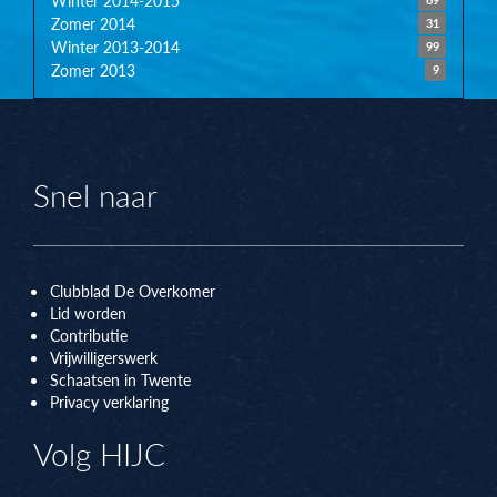
Zomer 2014
31
Winter 2013-2014
99
Zomer 2013
9
Snel naar
Clubblad De Overkomer
Lid worden
Contributie
Vrijwilligerswerk
Schaatsen in Twente
Privacy verklaring
Volg HIJC