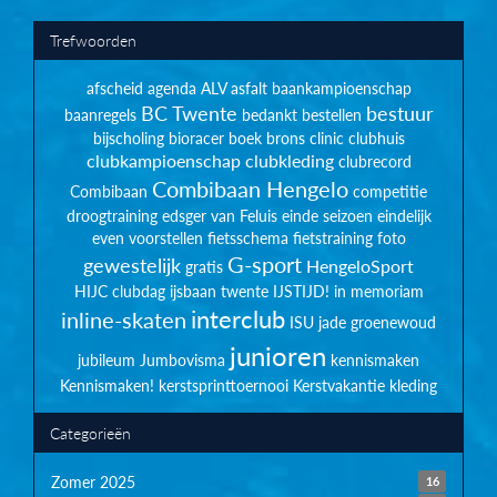
Trefwoorden
afscheid
agenda
ALV
asfalt
baankampioenschap
BC Twente
bestuur
baanregels
bedankt
bestellen
bijscholing
bioracer
boek
brons
clinic
clubhuis
clubkampioenschap
clubkleding
clubrecord
Combibaan Hengelo
Combibaan
competitie
droogtraining
edsger van Feluis
einde seizoen
eindelijk
even voorstellen
fietsschema
fietstraining
foto
G-sport
gewestelijk
HengeloSport
gratis
HIJC clubdag
ijsbaan twente
IJSTIJD!
in memoriam
interclub
inline-skaten
ISU
jade groenewoud
junioren
jubileum
Jumbovisma
kennismaken
Kennismaken!
kerstsprinttoernooi
Kerstvakantie
kleding
Categorieën
Zomer 2025
16