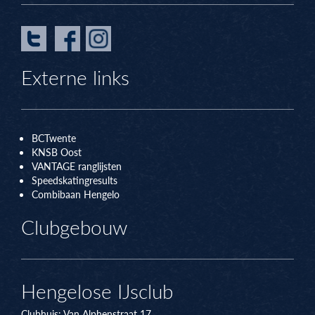
Externe links
BCTwente
KNSB Oos
t
VANTAGE ranglijsten
Speedskatingresults
Combibaan Hengelo
Clubgebouw
Hengelose IJsclub
Clubhuis:
Van Alphenstraat 17