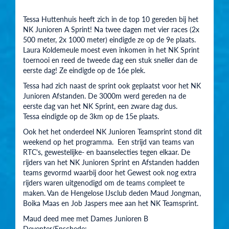
Tessa Huttenhuis heeft zich in de top 10 gereden bij het
NK Junioren A Sprint! Na twee dagen met vier races (2x
500 meter, 2x 1000 meter) eindigde ze op de 9e plaats.
Laura Koldemeule moest even inkomen in het NK Sprint
toernooi en reed de tweede dag een stuk sneller dan de
eerste dag! Ze eindigde op de 16e plek.
Tessa had zich naast de sprint ook geplaatst voor het NK
Junioren Afstanden. De 3000m werd gereden na de
eerste dag van het NK Sprint, een zware dag dus.
Tessa eindigde op de 3km op de 15e plaats.
Ook het het onderdeel NK Junioren Teamsprint stond dit
weekend op het programma. Een strijd van teams van
RTC's, gewestelijke- en baanselecties tegen elkaar. De
rijders van het NK Junioren Sprint en Afstanden hadden
teams gevormd waarbij door het Gewest ook nog extra
rijders waren uitgenodigd om de teams compleet te
maken. Van de Hengelose IJsclub deden Maud Jongman,
Boika Maas en Job Jaspers mee aan het NK Teamsprint.
Maud deed mee met Dames Junioren B
Deventer/Enschede;