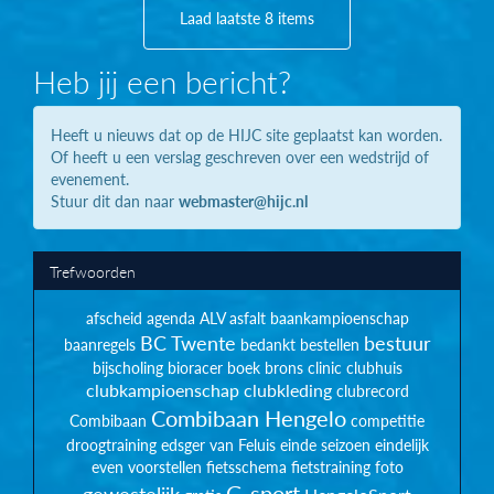
Laad laatste 8 items
Heb jij een bericht?
Heeft u nieuws dat op de HIJC site geplaatst kan worden.
Of heeft u een verslag geschreven over een wedstrijd of
evenement.
Stuur dit dan naar
webmaster@hijc.nl
Trefwoorden
afscheid
agenda
ALV
asfalt
baankampioenschap
BC Twente
bestuur
baanregels
bedankt
bestellen
bijscholing
bioracer
boek
brons
clinic
clubhuis
clubkampioenschap
clubkleding
clubrecord
Combibaan Hengelo
Combibaan
competitie
droogtraining
edsger van Feluis
einde seizoen
eindelijk
even voorstellen
fietsschema
fietstraining
foto
G-sport
gewestelijk