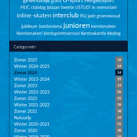
HengeloSport
gratis
HIJC clubdag
ijsbaan twente
IJSTIJD!
in memoriam
interclub
inline-skaten
ISU
jade groenewoud
junioren
jubileum
Jumbovisma
kennismaken
Kennismaken!
kerstsprinttoernooi
Kerstvakantie
kleding
Categorieën
Zomer 2025
16
Winter 2024-2025
24
Zomer 2024
14
Winter 2023-2024
29
Zomer 2023
14
Winter 2022-2023
26
Zomer 2022
25
Winter 2021-2022
39
Zomer 2021
38
Natuurijs
24
Winter 2020-2021
51
Zomer 2020
38
Winter 2019-2020
74