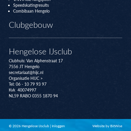
Speedskatingresults
Combibaan Hengelo
Clubgebouw
Hengelose IJsclub
Clubhuis:
Van Alphenstraat 17
7556 JT
Hengelo
secretariaat@hijc.nl
Organisatie HIJC >
Tel: 06 - 10 79 93 97
Kvk 40074997
NL59 RABO 0355 1870 94
© 2026 Hengelose IJsclub
|
Inloggen
Website by BitWise