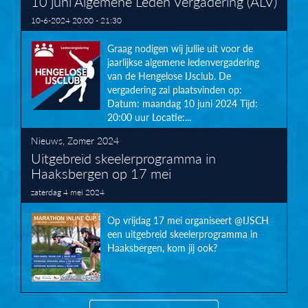
10 juni Algemene Leden Vergadering (ALV)
10-6-2024 20:00 - 21:30
Graag nodigen wij jullie uit voor de
jaarlijkse algemene ledenvergadering
van de Hengelose IJsclub. De
vergadering zal plaatsvinden op:
Datum: maandag 10 juni 2024 Tijd:
20:00 uur Locatie:...
Nieuws
,
Zomer 2024
Uitgebreid skeelerprogramma in
Haaksbergen op 17 mei
zaterdag 4 mei 2024
Op vrijdag 17 mei organiseert @IJSCH
een uitgebreid skeelerprogramma in
Haaksbergen, kom jij ook?