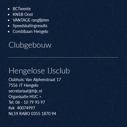
BCTwente
KNSB Oos
t
VANTAGE ranglijsten
Speedskatingresults
Combibaan Hengelo
Clubgebouw
Hengelose IJsclub
Clubhuis:
Van Alphenstraat 17
7556 JT
Hengelo
secretariaat@hijc.nl
Organisatie HIJC >
Tel: 06 - 10 79 93 97
Kvk 40074997
NL59 RABO 0355 1870 94