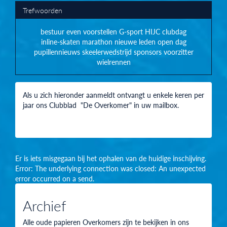
Trefwoorden
bestuur
even voorstellen
G-sport
HIJC clubdag
inline-skaten
marathon
nieuwe leden
open dag
pupillennieuws
skeelerwedstrijd
sponsors
voorzitter
wielrennen
Als u zich hieronder aanmeldt ontvangt u enkele keren per
jaar ons Clubblad "De Overkomer" in uw mailbox.
Er is iets misgegaan bij het ophalen van de huidige inschijving.
Error: The underlying connection was closed: An unexpected
error occurred on a send.
Archief
Alle oude papieren Overkomers zijn te bekijken in ons